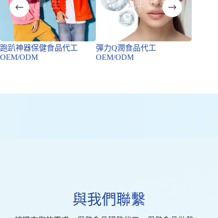
跑趴神器保健食品代工
彈力Q潤食品代工
促進代
OEM/ODM
OEM/ODM
OEM/
與我們聯繫