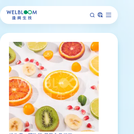
跳
至
主
要
內
容