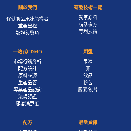
關於我們
研發技術一覽
獨家原料
保健食品果凍領導者
精準複方
重要里程
專利技術
認證與獎項
一站式CDMO
劑型
市場行銷分析
果凍
配方設計
膏
原料來源
飲品
生產品管
粉包
專業產品諮詢
膠囊/錠片
法規認證
顧客滿意度
配方
最新資訊