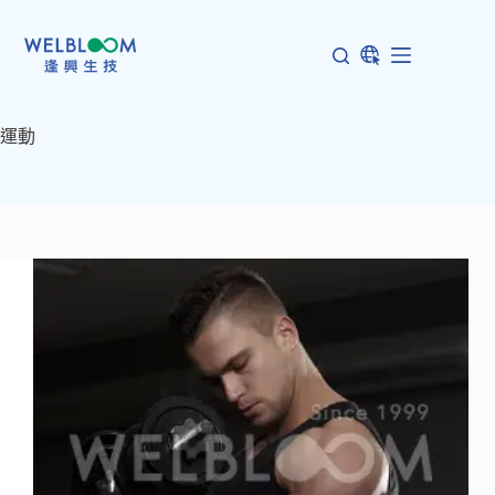
跳
至
主
要
內
運動
容