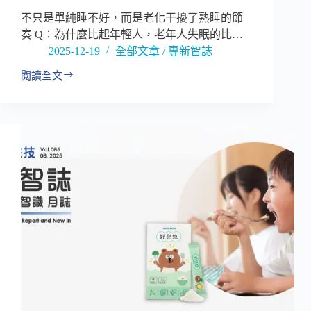
重
不只是單純睡不好，而是老化干擾了熟睡的節
啟
奏 Q：為什麼比起年輕人，老年人失眠的比…
爆
2025-12-19
全部文章
/
專新智誌
紅
神
閱讀全文
保
話！
健
品
能
成
為
安
眠
藥
替
代
嗎？
破
解
熟
睡