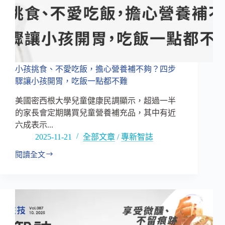
的
關
鍵
機
轉
與
產
小孩挑食、不愛吃飯，擔心營養補不夠？四步
品
驟讓小孩開胃，吃飯一點都不難
策
略
美國密西根大學兒童健康民調顯示，超過一半
的家長會定期購買兒童營養補充品，其中有近
六成表示...
2025-11-21
全部文章
/
專新智誌
閱讀全文
小
孩
挑
食、
不
愛
吃