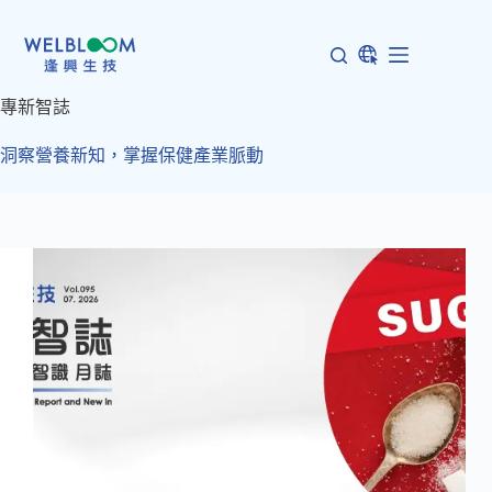
跳
至
主
要
專新智誌
內
容
洞察營養新知，掌握保健產業脈動