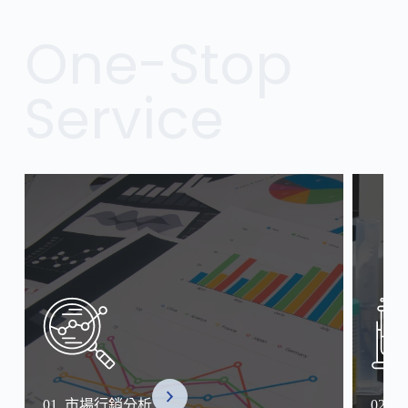
備
先
One-Stop
從
代
謝
Service
開
始
01. 市場行銷分析
02.