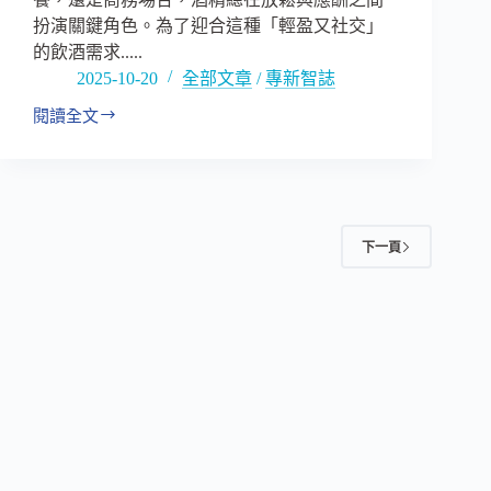
不
扮演關鍵角色。為了迎合這種「輕盈又社交」
難
的飲酒需求.....
2025-10-20
全部文章
/
專新智誌
閱讀全文
微
醺
後
的
疲
憊
下一頁
才
是
真
負
擔！
喝
酒
前
做
準