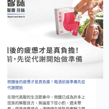
飯，
擔
心
營
養
補
不
夠？
四
步
驟
讓
小
孩
開
胃，
微醺後的疲憊才是真負擔！喝酒前做準備先從
吃
代謝開始
飯
一
在現代高壓的生活節奏中，微醺已成為許多上
點
班族的解壓良方，無論是下班小酌、週末聚
都
餐，還是商務場合，酒精總在放鬆與應酬之間