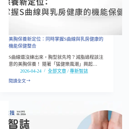
術
後
保
養
延
伸
的
美胸保養新定位：同時掌握S曲線與乳房健康的
果
機能保健整合
凍
型
S曲線還沒練出來，胸型就先垮？減脂過程該注
養
意的美胸保養！ 隨著「猛健樂風潮」興起…
顏
2026-04-24
全部文章
/
專新智誌
解
方！
閱讀全文
美
胸
保
養
新
定
位：
同