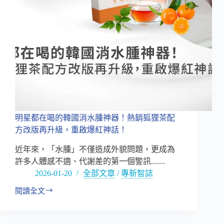
波
調
理
保
健
商
機，
就
在
「協
同
明星都在喝的韓國消水腫神器！熱銷狐狸茶配
作
方改版再升級，重啟爆紅神話！
用」!
近年來，「水腫」不僅造成外貌問題，更成為
許多人體感不適、代謝差的第一個警訊.......
2026-01-20
全部文章
/
專新智誌
閱讀全文
明
星
都