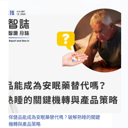
在
喝
的
韓
國
消
水
腫
神
器！
熱
銷
狐
狸
茶
配
方
改
版
再
保健品能成為安眠藥替代嗎？破解熟睡的關鍵
升
機轉與產品策略
級，