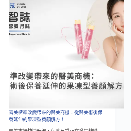
政
策！
食
品
化
保
健
品
如
何
精
準
升
級？
佈
局
未
來
的
審美標準改變帶來的醫美商機：從醫美術後保
整
養延伸的果凍型養顏解方！
合
型
醫美市場快速升溫，保養日常正在發生轉變