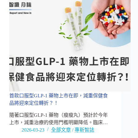
時
掌
握
S
曲
線
與
乳
房
健
康
的
機
能
保
首款口服型GLP-1 藥物上市在即，減重保健食
健
品將迎來定位轉折？！
整
合
隨著口服型GLP-1 藥物（瘦瘦丸）預計於今年
上市，減重治療的使用門檻明顯降低。臨床…
2026-03-23
全部文章
/
專新智誌