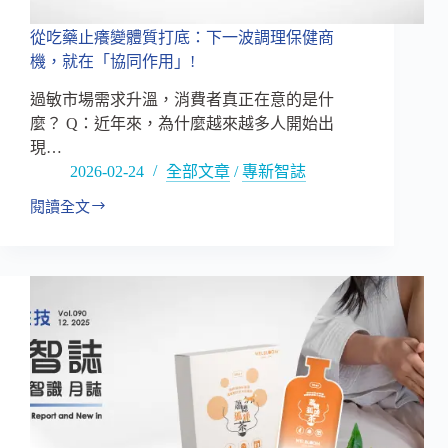
來
定
從吃藥止癢變體質打底：下一波調理保健商
位
機，就在「協同作用」!
轉
折？！
過敏市場需求升溫，消費者真正在意的是什
麼？ Q：近年來，為什麼越來越多人開始出
現…
2026-02-24
全部文章
/
專新智誌
閱讀全文
從
吃
藥
止
癢
變
體
質
打
底：
下
一