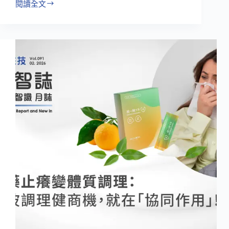
閱讀全文
首
款
口
服
型
GLP-
1
藥
物
上
市
在
即，
減
重
保
健
食
品
將
迎