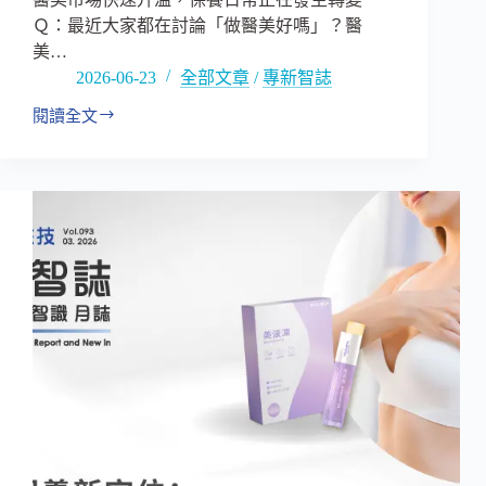
甜
Ｑ：最近大家都在討論「做醫美好嗎」？醫
味
美…
解
2026-06-23
全部文章
/
專新智誌
方
閱讀全文
審
美
標
準
改
變
帶
來
的
醫
美
商
機：
從
醫
美