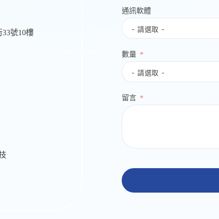
通訊軟體
33號10樓
數量
留言
生技