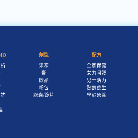
MO
劑型
配方
分析
果凍
全家保健
計
膏
女力呵護
源
飲品
男士活力
管
粉包
熟齡養生
諮詢
膠囊/錠片
學齡營養
證
度