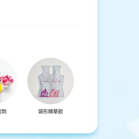
錠劑
袋形精華飲