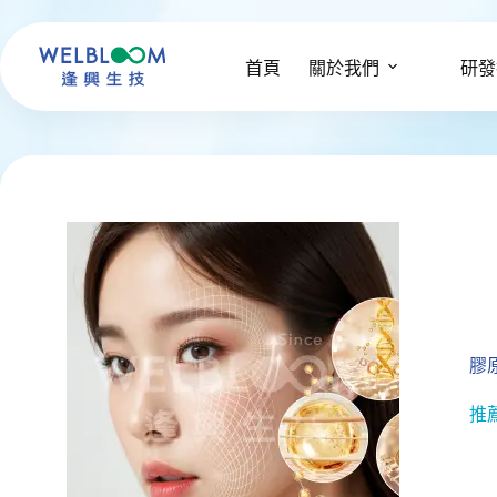
跳
至
主
首頁
關於我們
研發
要
內
容
膠
推