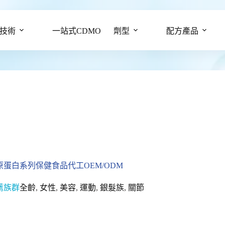
技術
一站式CDMO
劑型
配方產品
原蛋白系列保健食品代工OEM/ODM
薦族群
全齡
,
女性
,
美容
,
運動
,
銀髮族
,
關節