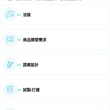
洽談
01.
商品開發需求
02.
提案設計
03.
試製/打樣
04.