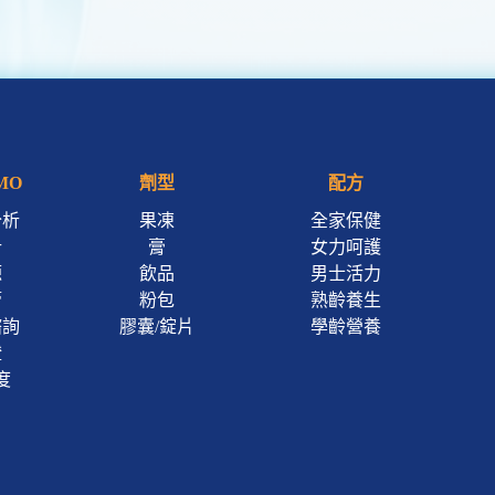
MO
劑型
配方
分析
果凍
全家保健
計
膏
女力呵護
源
飲品
男士活力
管
粉包
熟齡養生
諮詢
膠囊/錠片
學齡營養
證
度