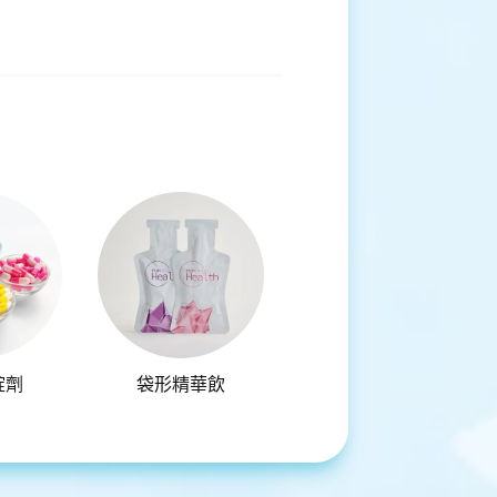
錠劑
袋形精華飲