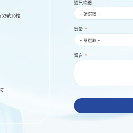
通訊軟體
33號10樓
數量
留言
生技