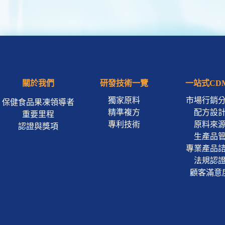
關於我們
研發技術一覽
一站式CD
獨家原料
市場行銷
保健食品果凍領導者
精準複方
配方設
重要里程
專利技術
原料來
認證與獎項
生產品
專業產品
法規認
顧客滿意