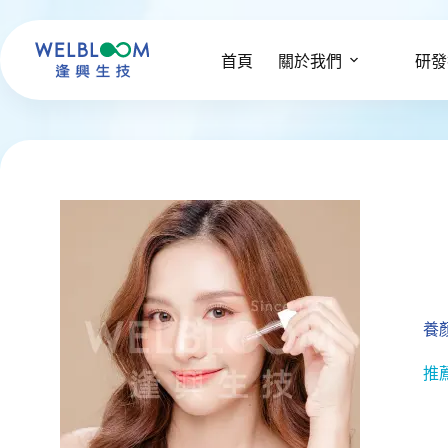
跳
至
主
首頁
關於我們
研發
要
內
容
養
推