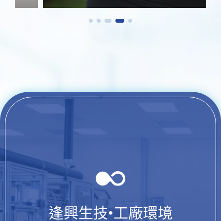
逢興生技•工廠環境
工廠 360
°
環景