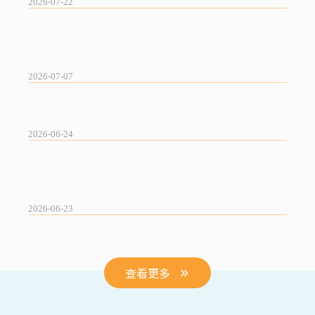
2026-07-22
2026亞洲生技大展搶先看｜掌握保健食品差異化趨勢
與創新開發方案
2026-07-07
匯聚馬台產業領袖 共探保健市場新趨勢與國際商機
2026-06-24
審美標準改變帶來的醫美商機：從醫美術後保養延伸
的果凍型養顏解方！
2026-06-23
查看更多