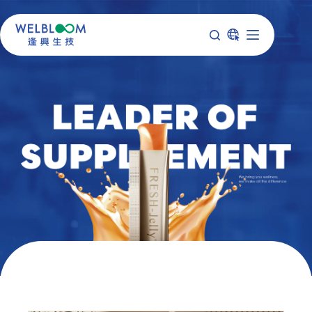
跳
至
主
要
內
容