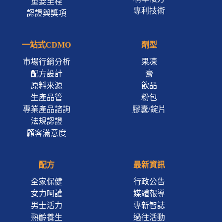
重要里程
專利技術
認證與獎項
一站式CDMO
劑型
市場行銷分析
果凍
配方設計
膏
原料來源
飲品
生產品管
粉包
專業產品諮詢
膠囊/錠片
法規認證
顧客滿意度
配方
最新資訊
全家保健
行政公告
女力呵護
媒體報導
男士活力
專新智誌
熟齡養生
過往活動