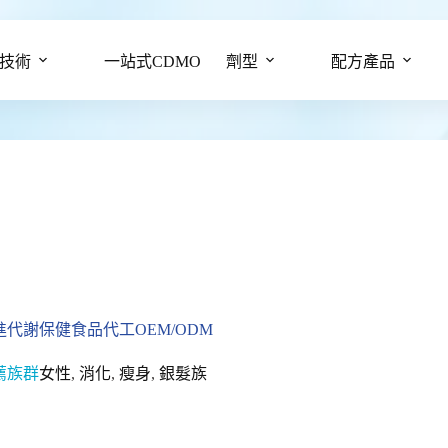
技術
一站式CDMO
劑型
配方產品
進代謝保健食品代工OEM/ODM
薦族群
女性
,
消化
,
瘦身
,
銀髮族