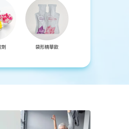
錠劑
袋形精華飲