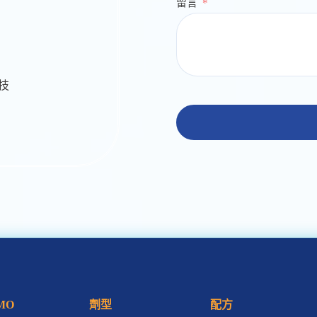
留言
生技
MO
劑型
配方