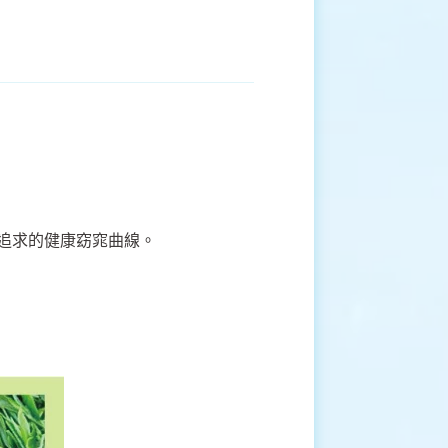
追求的健康窈窕曲線。