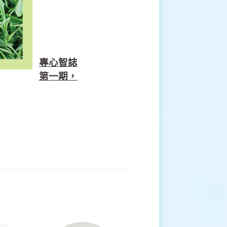
專心智誌
第一期，