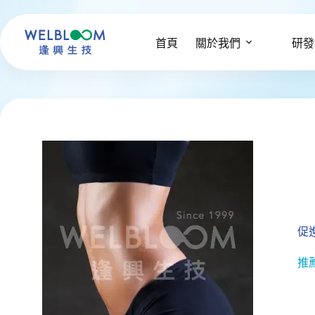
跳
至
主
首頁
關於我們
研發
要
內
容
促
推