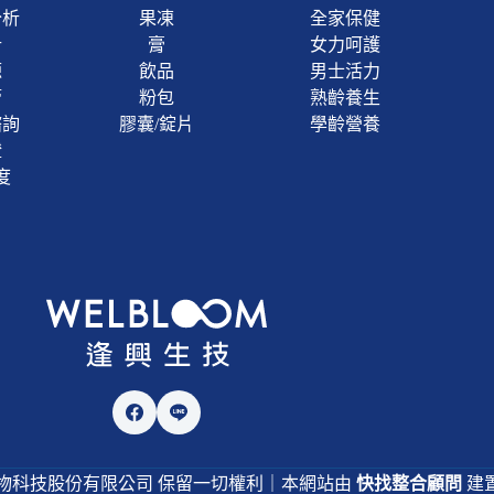
分析
果凍
全家保健
計
膏
女力呵護
源
飲品
男士活力
管
粉包
熟齡養生
諮詢
膠囊/錠片
學齡營養
證
度
26 逢興生物科技股份有限公司 保留一切權利｜本網站由
快找整合顧問
建