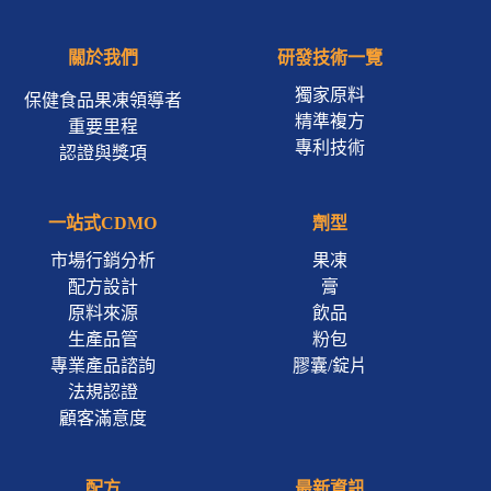
關於我們
研發技術一覽
獨家原料
保健食品果凍領導者
精準複方
重要里程
專利技術
認證與獎項
一站式CDMO
劑型
市場行銷分析
果凍
配方設計
膏
原料來源
飲品
生產品管
粉包
專業產品諮詢
膠囊/錠片
法規認證
顧客滿意度
配方
最新資訊