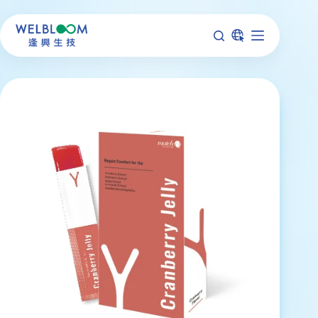
跳
至
主
要
內
容