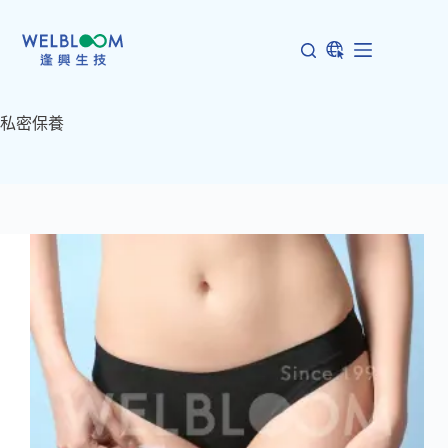
跳
至
主
要
內
私密保養
容