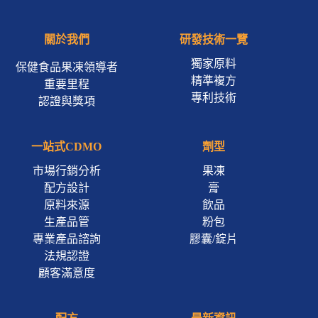
關於我們
研發技術一覽
獨家原料
保健食品果凍領導者
精準複方
重要里程
專利技術
認證與獎項
一站式CDMO
劑型
市場行銷分析
果凍
配方設計
膏
原料來源
飲品
生產品管
粉包
專業產品諮詢
膠囊/錠片
法規認證
顧客滿意度