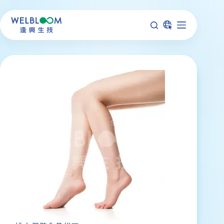
跳
至
主
要
內
容