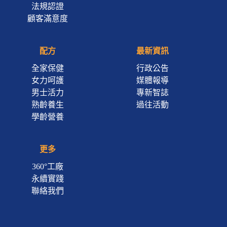
法規認證
顧客滿意度
配方
最新資訊
全家保健
行政公告
女力呵護
媒體報導
男士活力
專新智誌
熟齡養生
過往活動
學齡營養
更多
360°工廠
永續實踐
聯絡我們