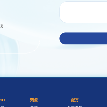
生技
MO
劑型
配方