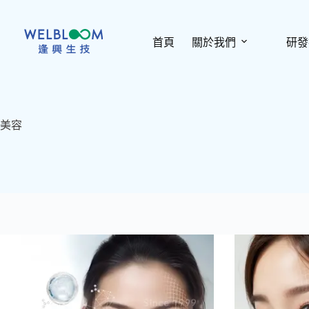
跳
至
主
首頁
關於我們
研發
要
內
容
美容