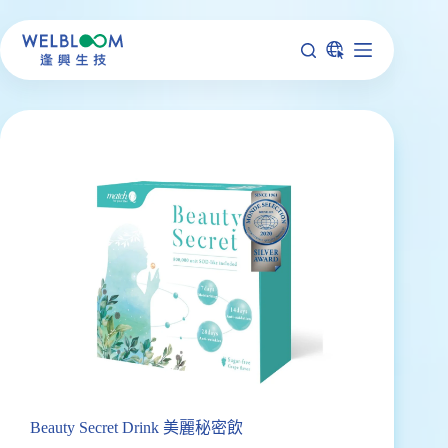
跳
至
主
要
內
容
Beauty Secret Drink 美麗秘密飲