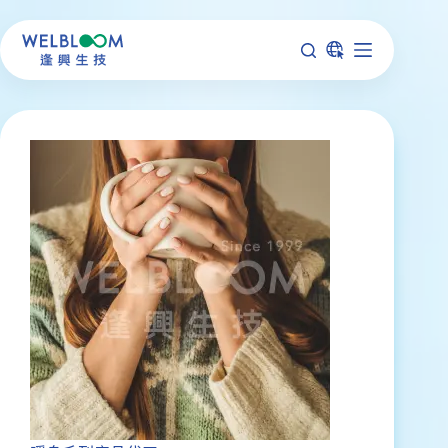
跳
至
主
要
內
容