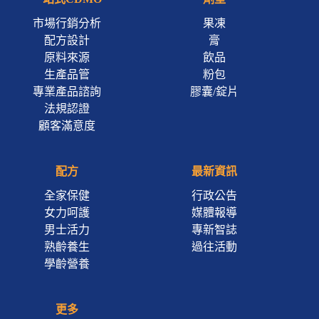
市場行銷分析
果凍
配方設計
膏
原料來源
飲品
生產品管
粉包
專業產品諮詢
膠囊/錠片
法規認證
顧客滿意度
配方
最新資訊
全家保健
行政公告
女力呵護
媒體報導
男士活力
專新智誌
熟齡養生
過往活動
學齡營養
更多