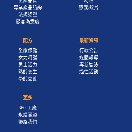
生產品管
粉包
專業產品諮詢
膠囊/錠片
法規認證
顧客滿意度
配方
最新資訊
全家保健
行政公告
女力呵護
媒體報導
男士活力
專新智誌
熟齡養生
過往活動
學齡營養
更多
360°工廠
永續實踐
聯絡我們