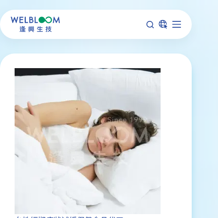
跳
至
主
要
內
容