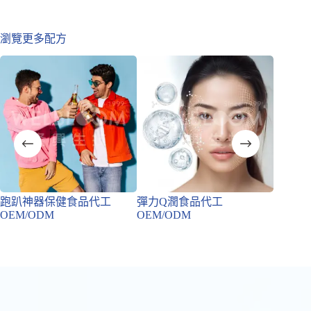
瀏覽更多配方
跑趴神器保健食品代工
彈力Q潤食品代工
促進代
OEM/ODM
OEM/ODM
OEM/