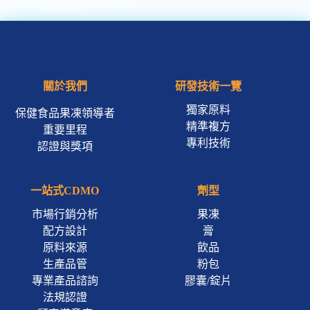
關於我們
研發技術一覽
獨家原料
保健食品果凍領導者
精準複方
重要里程
專利技術
認證與獎項
一站式CDMO
劑型
市場行銷分析
果凍
配方設計
膏
原料來源
飲品
生產品管
粉包
專業產品諮詢
膠囊/錠片
法規認證