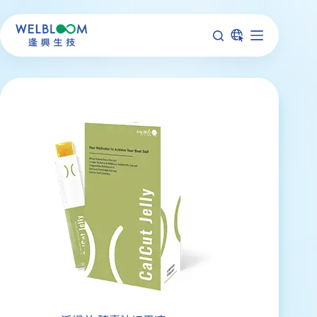
跳
至
主
要
內
容