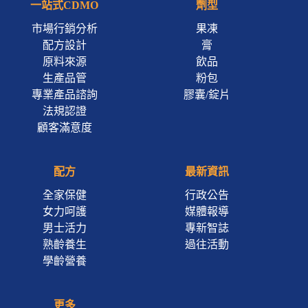
一站式CDMO
劑型
市場行銷分析
果凍
配方設計
膏
原料來源
飲品
生產品管
粉包
專業產品諮詢
膠囊/錠片
法規認證
顧客滿意度
配方
最新資訊
全家保健
行政公告
女力呵護
媒體報導
男士活力
專新智誌
熟齡養生
過往活動
學齡營養
更多