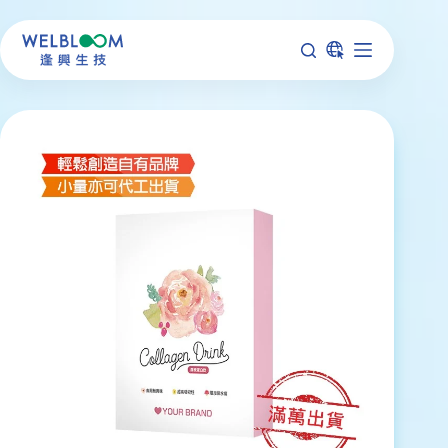
跳
至
主
要
內
容