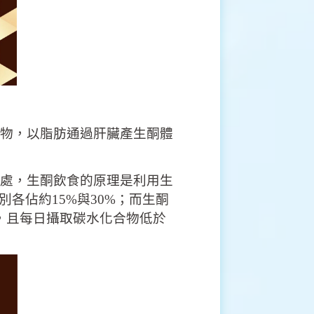
物，以脂肪通過肝臟產生酮體
處，生酮飲食的原理是利用
生
分別各佔約
15%與30%；而生酮
%，且每日攝取碳水化合物低於