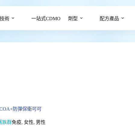
技術
一站式CDMO
劑型
配方產品
OCOA+防彈保衛可可
薦族群
免疫
,
女性
,
男性