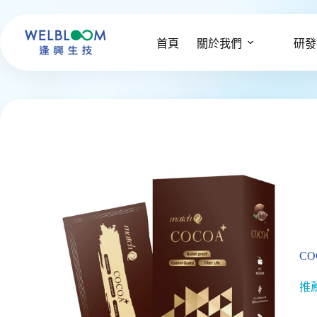
跳
至
主
首頁
關於我們
研發
要
內
容
C
推