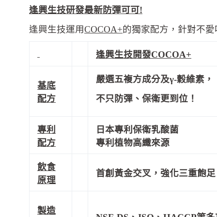
逢興生技研發最新防彈可可!
逢興生技運用
COCOA+
的獨家配方，針對不愛
逢興生技開發COCOA+
嚴選五複方成分及γ-穀維素，
基底
不只防彈、保衛更到位！
配方
專利
日本專利保衛乳酸菌
配方
專利植物高纖來源
飲食
首創黃金交叉，強化三重飽足
原理
製造