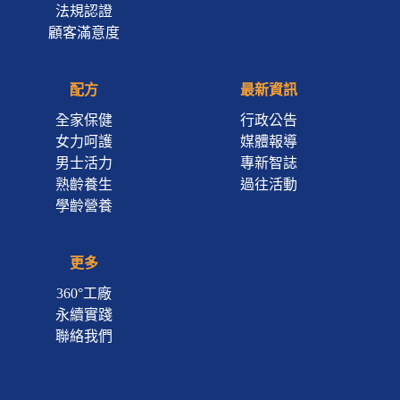
法規認證
顧客滿意度
配方
最新資訊
全家保健
行政公告
女力呵護
媒體報導
男士活力
專新智誌
熟齡養生
過往活動
學齡營養
更多
360°工廠
永續實踐
聯絡我們