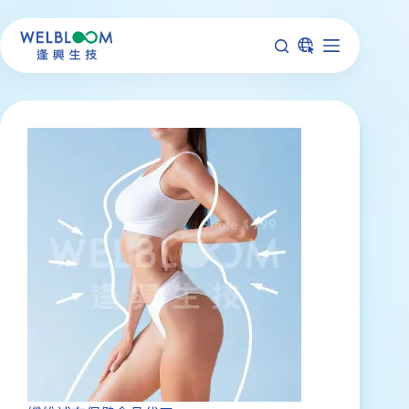
跳
至
主
要
內
容