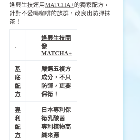
逢興生技運用
MATCHA+
的獨家配方，
針對不愛喝咖啡的族群，改良出防彈抹
茶！
逢興生技開
發
MATCHA+
基
嚴選五複方
底
成分，
不只
配
防彈，更要
方
保衛！
專
日本專利保
利
衛乳酸菌
配
專利植物高
方
纖來源