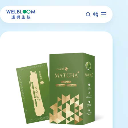
跳
至
主
要
內
容