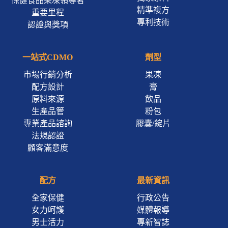
保健食品果凍領導者
精準複方
重要里程
專利技術
認證與獎項
一站式CDMO
劑型
市場行銷分析
果凍
配方設計
膏
原料來源
飲品
生產品管
粉包
專業產品諮詢
膠囊/錠片
法規認證
顧客滿意度
配方
最新資訊
全家保健
行政公告
女力呵護
媒體報導
男士活力
專新智誌