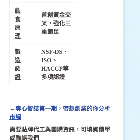
飲
首創黃金交
食
叉，強化三
原
重飽足
理
製
NSF-DS、
造
ISO、
認
HACCP等
證
多項認證
→專心智誌第一期，帶想創業的你分析
市場
需要貼牌代工與團購資訊，可填詢價單
或聯絡我們