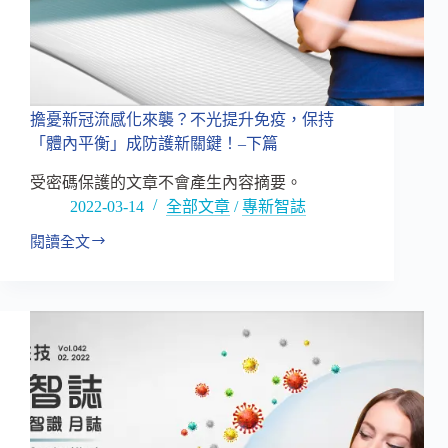
興
生
技
專
效
平
擔憂新冠流感化來襲？不光提升免疫，保持
台
「體內平衡」成防護新關鍵！–下篇
解
盲
受密碼保護的文章不會產生內容摘要。
劑
2022-03-14
全部文章
/
專新智誌
型
吸
閱讀全文
擔
收
憂
關
新
鍵
冠
流
感
化
來
襲？
不