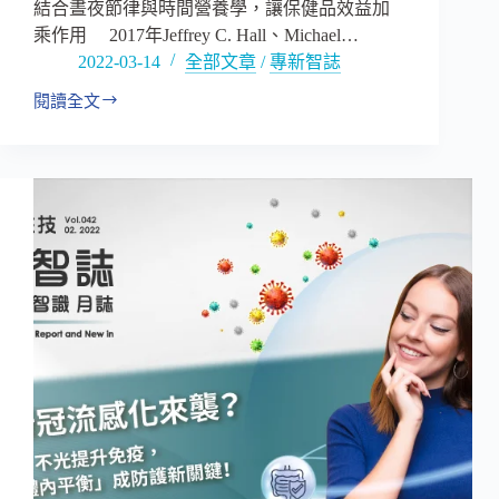
盲
結合晝夜節律與時間營養學，讓保健品效益加
劑
乘作用 2017年Jeffrey C. Hall、Michael…
型
2022-03-14
全部文章
/
專新智誌
吸
收
閱讀全文
掌
關
握
鍵
人
–
因
下
理
篇
論
首
創
「精
準
營
養，
應
時
生
效」
逢