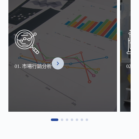
護
新
關
鍵！
01. 市場行銷分析
02.