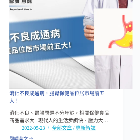
球
科
技，
掌
握
紅
麴
新
型
保
健，
潛
力
商
消化不良成通病，腸胃保健品位居市場前五
機
大！
無
限！
消化不良、胃腸問題不分年齡，相關保健食品
商品需求大 現代人的生活步調快、壓力大…
2022-05-23
全部文章
/
專新智誌
閱讀全文