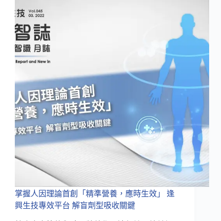
理
論
首
創
「精
準
營
養，
應
時
生
效」
逢
興
生
技
專
效
平
掌握人因理論首創「精準營養，應時生效」 逢
台
興生技專效平台 解盲劑型吸收關鍵
解