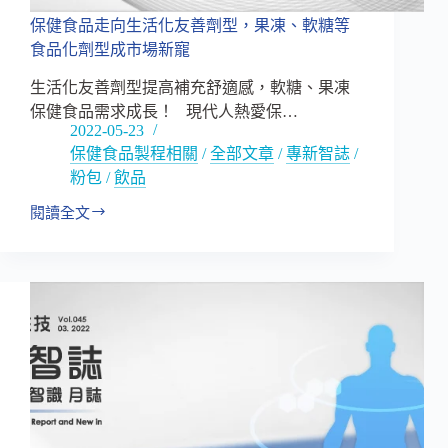
保健食品走向生活化友善劑型，果凍、軟糖等
食品化劑型成市場新寵
生活化友善劑型提高補充舒適感，軟糖、果凍
保健食品需求成長！ 現代人熱愛保…
2022-05-23
保健食品製程相關
/
全部文章
/
專新智誌
/
粉包
/
飲品
閱讀全文
保
健
食
品
走
向
生
活
化
友
善