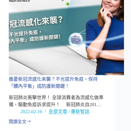
光
提
升
免
疫，
保
持
「體
內
平
衡」
成
防
擔憂新冠流感化來襲？不光提升免疫，保持
護
「體內平衡」成防護新關鍵！
新
關
新冠肺炎衝擊世界！ 全球消費者為流感化做準
鍵！
備，驅動免疫訴求提升！ 新冠肺炎自201…
–
2022-02-16
全部文章
/
專新智誌
下
篇
閱讀全文
擔
憂