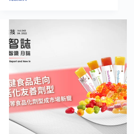
消
化
不
良
成
通
病，
腸
胃
保
健
品
位
居
市
場
前
五
大！