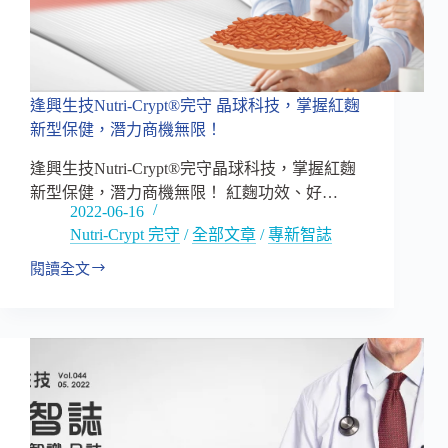
吸
收
率
及
習
逢興生技Nutri-Crypt®完守 晶球科技，掌握紅麴
慣
新型保健，潛力商機無限！
養
成！
逢興生技Nutri-Crypt®完守晶球科技，掌握紅麴
新型保健，潛力商機無限！ 紅麴功效、好…
2022-06-16
Nutri-Crypt 完守
/
全部文章
/
專新智誌
閱讀全文
逢
興
生
技
Nutri-
Crypt®
完
守
晶