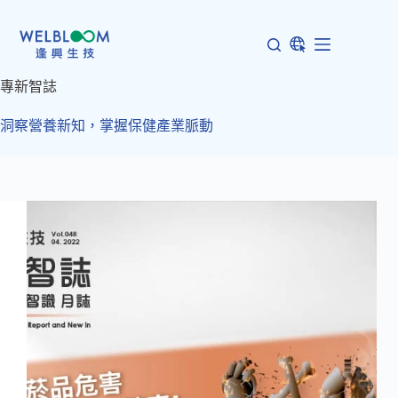
跳
至
主
要
專新智誌
內
容
洞察營養新知，掌握保健產業脈動