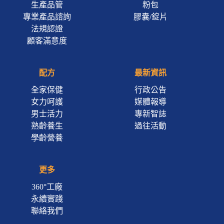
生產品管
粉包
專業產品諮詢
膠囊/錠片
法規認證
顧客滿意度
配方
最新資訊
全家保健
行政公告
女力呵護
媒體報導
男士活力
專新智誌
熟齡養生
過往活動
學齡營養
更多
360°工廠
永續實踐
聯絡我們