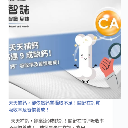
13
億
人
口
健
康！
戒
菸
困
難，
燒
出
菸
害
保
健
食
天天補鈣，卻依然鈣質攝取不足！關鍵在鈣質
品
吸收率及習慣養成！
商
機
天天補鈣，卻高達9成缺鈣！關鍵在”鈣”吸收率
及習慣養成！ 補鈣是老生常談，為何…