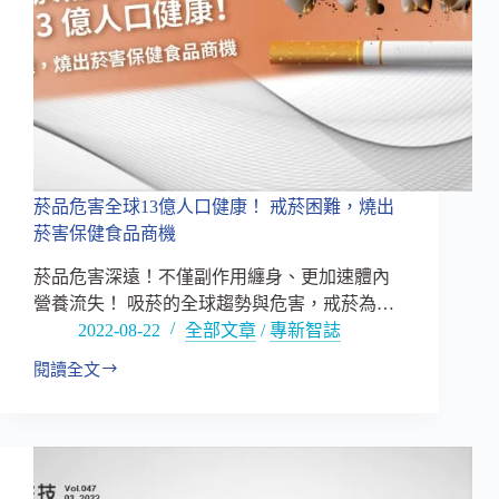
菸品危害全球13億人口健康！ 戒菸困難，燒出
菸害保健食品商機
菸品危害深遠！不僅副作用纏身、更加速體內
營養流失！ 吸菸的全球趨勢與危害，戒菸為…
2022-08-22
全部文章
/
專新智誌
閱讀全文
菸
品
危
害
全
球