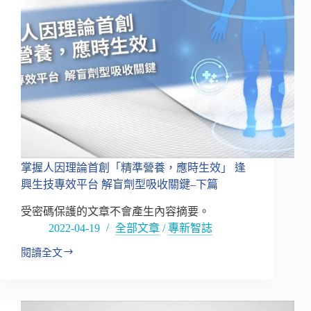
劑
型，
果
凍、
軟
糖
等
食
品
化
劑
型
掌握人因理論首創「精準營養，應時生效」 逢
成
興生技專效平台 解盲劑型吸收關鍵–下篇
市
場
受密碼保護的文章不會產生內容摘要。
新
2022-04-19
全部文章
/
專新智誌
寵
閱讀全文
掌
握
人
因