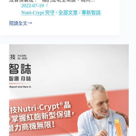
2022-07-19
Nutri-Crypt 完守
/
全部文章
/
專新智誌
閱讀全文
天
天
補
鈣，
卻
依
然
鈣
質
攝
取
不
足！
關
鍵
在
鈣
質