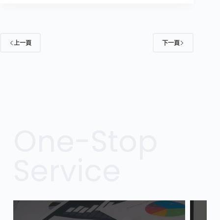
新
冠
流
感
上一頁
下一頁
化
來
襲？
不
光
提
升
免
One-Stop
疫，
保
持
Service
「體
內
平
衡」
成
防