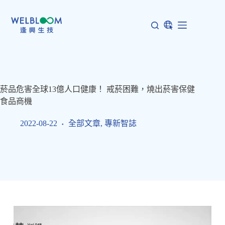
跳
至
主
要
內
容
菸品危害全球13億人口健康！ 戒菸困難，燒出菸害保健
食品商機
2022-08-22
全部文章
,
專新智誌