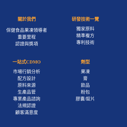
關於我們
研發技術一覽
獨家原料
保健食品果凍領導者
精準複方
重要里程
專利技術
認證與獎項
一站式CDMO
劑型
市場行銷分析
果凍
配方設計
膏
原料來源
飲品
生產品管
粉包
專業產品諮詢
膠囊/錠片
法規認證
顧客滿意度