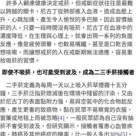
許多人顧慮健康決定戒菸，但戒斷症狀往往是最難
以跨越的關卡，尼古丁從肺部進入血液，造成血壓上
升、心跳加速、產生令人愉悅的多巴胺，因此習慣抽
菸的人，只要一段時間沒有吸菸，尼古丁在血液中的
濃度降低，在生理與心理上，就會出現一系列的負面
反應，像是疲勞頭暈，也較易嘴饞、甚至是口乾舌燥
想咳嗽，而讓想戒菸的人在戒斷期無法適應，容易重
拾吸菸的習慣。
即使不吸菸，也可能受到波及，成為二三手菸接觸者
二手菸定義為每周一天以上吸入菸草煙霧十五分
鐘，三手菸泛指菸熄滅後在環境中殘留的汙染，又由
於尼古丁的表面黏附力強，易與空氣中的化合物起反
應，產生更毒的致癌物，黏在民眾不易察覺的衣服、
窗簾或地毯上而被忽略
[4]
，一般民眾認為自己沒有抽
菸不會受到波及，但研究顯示，接觸者罹患心血管疾
病、肺癌及其他癌症的機率，比一般人多出30%
[5]
，