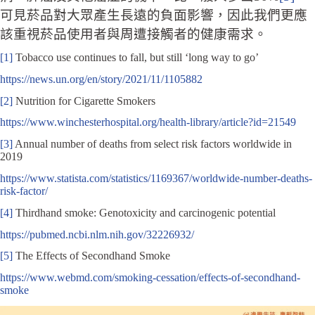
可見菸品對大眾產生長遠的負面影響，因此我們更應
該重視菸品使用者與周遭接觸者的健康需求。
[1]
Tobacco use continues to fall, but still ‘long way to go’
https://news.un.org/en/story/2021/11/1105882
[2]
Nutrition for Cigarette Smokers
https://www.winchesterhospital.org/health-library/article?id=21549
[3]
Annual number of deaths from select risk factors worldwide in
2019
https://www.statista.com/statistics/1169367/worldwide-number-deaths-
risk-factor/
[4]
Thirdhand smoke: Genotoxicity and carcinogenic potential
https://pubmed.ncbi.nlm.nih.gov/32226932/
[5]
The Effects of Secondhand Smoke
https://www.webmd.com/smoking-cessation/effects-of-secondhand-
smoke