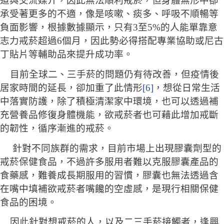
道與交流媒介，因此無法順利戒菸，但身體無形中卻
承受著更多的不適，像是咳嗽、痰多、呼吸不順暢等
負面影響，根據數據顯示，只有3至5%的人能單靠意
志力戒菸超過6個月，因此勢必得搭配專業協助或尼古
丁貼片等輔助品來提升成功率。
目前全球二、三手菸的問題仍有待改善，但疫情後
居家時間的延長，卻加重了此情形
[6]
，想從日常生活
中落實防護，除了積極清潔家中環境，也可以透過補
充營養品修復身體機能，欲戒菸者也可藉此增加戒斷
的韌性，循序漸進的戒菸。
針對不同族群的需求，目前市場上出現膠囊劑型的
戒菸保健食品，不過許多服用者難以克服膠囊產品的
食藥感，難養成長期服用的習慣，膠囊也無法透過含
在嘴中填補欲戒菸者嘴饞的空虛感，是現行相關保健
食品的困境。
因此針對想戒菸的人，以及二三手菸接觸者，逢興