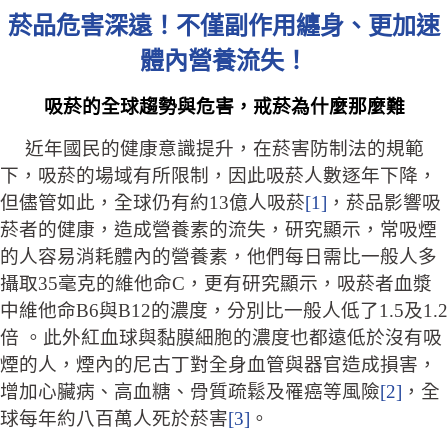
菸品危害深遠！不僅副作用纏身、更加速
體內營養流失！
吸菸的全球趨勢與危害，戒菸為什麼那麼難
近年國民的健康意識提升，在菸害防制法的規範
下，吸菸的場域有所限制，因此吸菸人數逐年下降，
但儘管如此，全球仍有約13億人吸菸
[1]
，菸品影響吸
菸者的健康，造成營養素的流失，研究顯示，常吸煙
的人容易消耗體內的營養素，他們每日需比一般人多
攝取35毫克的維他命C，更有研究顯示，吸菸者血漿
中維他命B6與B12的濃度，分別比一般人低了1.5及1.2
倍 。此外紅血球與黏膜細胞的濃度也都遠低於沒有吸
煙的人，煙內的尼古丁對全身血管與器官造成損害，
增加心臟病、高血糖、骨質疏鬆及罹癌等風險
[2]
，全
球每年約八百萬人死於菸害
[3]
。