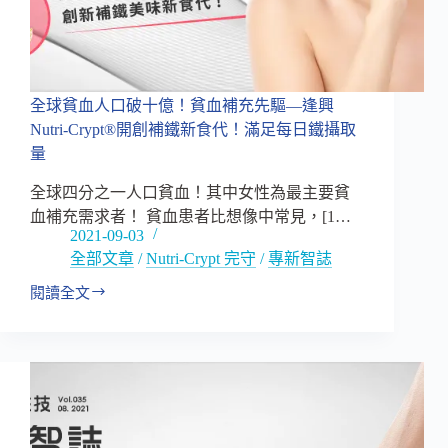
Nutri-
Crypt®
開
創
補
全球貧血人口破十億！貧血補充先驅—逢興
鐵
Nutri-Crypt®開創補鐵新食代！滿足每日鐵攝取
新
食
量
代！
全球四分之一人口貧血！其中女性為最主要貧
滿
足
血補充需求者！ 貧血患者比想像中常見，[1…
每
2021-09-03
日
全部文章
/
Nutri-Crypt 完守
/
專新智誌
鐵
閱讀全文
攝
全
取
球
量
貧
—
血
下
人
篇
口
破