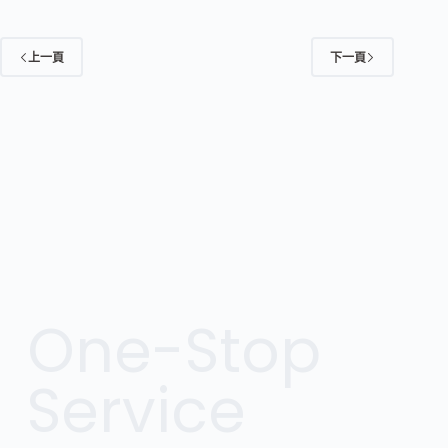
燒
出
食
上一頁
下一頁
道
癌！
改
善
胃
酸
倒
流
成
全
球
10
One-Stop
億
人
胃
Service
部
保
健
議