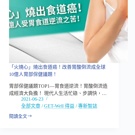
倒
流
成
全
球
10
億
人
胃
部
保
「火燒心」燒出食道癌！改善胃酸倒流成全球
健
10億人胃部保健議題！
議
題！
胃部保健議題TOP1—胃食道逆流！胃酸倒流造
—
成經濟大負擔！ 現代人生活忙碌、步調快，…
下
2021-06-23
篇
全部文章
/
GET-Well 得益
/
專新智誌
閱讀全文
「火
燒
心」