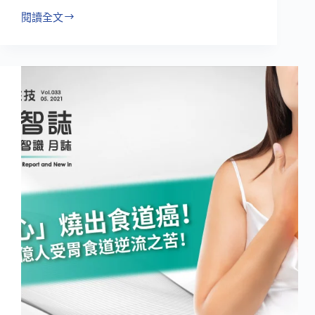
場!-
閱讀全文
防
下
疫
篇
戴
口
罩
悶
出
痘
痘!?
以
內
養
外
新
皮
膚
調
理
趨
勢！