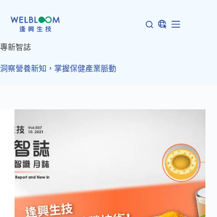
跳
至
主
要
專新智誌
內
容
洞察營養新知，掌握保健產業脈動