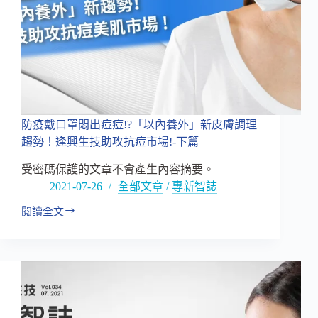
勢
在
必
行!!
防疫戴口罩悶出痘痘!?「以內養外」新皮膚調理
趨勢！逢興生技助攻抗痘市場!-下篇
受密碼保護的文章不會產生內容摘要。
2021-07-26
全部文章
/
專新智誌
閱讀全文
防
疫
戴
口
罩
悶
出