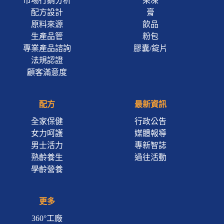
市場行銷分析
果凍
配方設計
膏
原料來源
飲品
生產品管
粉包
專業產品諮詢
膠囊/錠片
法規認證
顧客滿意度
配方
最新資訊
全家保健
行政公告
女力呵護
媒體報導
男士活力
專新智誌
熟齡養生
過往活動
學齡營養
更多
360°工廠