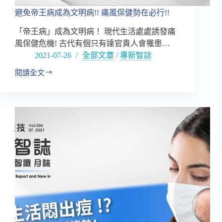
避免帝王病成為文明病!! 痛風保健勢在必行!!
「帝王病」成為文明病！ 現代生活處處誘發痛
風保健危機! 古代有個只有達官貴人會罹患…
2021-07-26
全部文章
/
專新智誌
閱讀全文
避
免
帝
王
病
成
為
文
明
病!!
痛
風
保
健