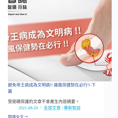
十
億！
貧
血
補
充
先
驅
—
逢
興
Nutri-
Crypt®
開
創
補
避免帝王病成為文明病!! 痛風保健勢在必行!!-下
鐵
篇
新
食
受密碼保護的文章不會產生內容摘要。
代！
2021-08-20
全部文章
/
專新智誌
滿
足
閱讀全文