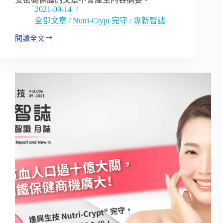
2021-09-14
全部文章
/
Nutri-Crypt 完守
/
專新智誌
閱讀全文
全
球
貧
血
人
口
破
十
億！
貧
血
補
充
先
驅
—
逢
興