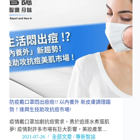
痘
痘!?
「以
內
養
外」
新
皮
膚
調
理
趨
勢！
逢
興
生
防疫戴口罩悶出痘痘!? 以內養外 新皮膚調理趨
技
勢！逢興生技助攻抗痘市場!
助
攻
疫情戴口罩加劇抗痘需求，勇於追逐水煮蛋肌
抗
夢! 疫情對許多市場有巨大影響，美妝產業…
痘
2021-07-26
全部文章
/
專新智誌
市