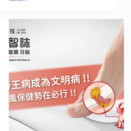
每
避
日
免
鐵
帝
攝
王
取
病
量
成
為
文
明
病!!
痛
風
保
健
勢
在
必
行!!-
下
篇