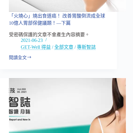
逢
興
生
「火燒心」燒出食道癌！ 改善胃酸倒流成全球
技
10億人胃部保健議題！—下篇
助
攻
受密碼保護的文章不會產生內容摘要。
抗
2021-06-23
痘
GET-Well 得益
/
全部文章
/
專新智誌
市
閱讀全文
場!
「火
燒
心」
燒
出
食
道
癌！
改
善
胃
酸