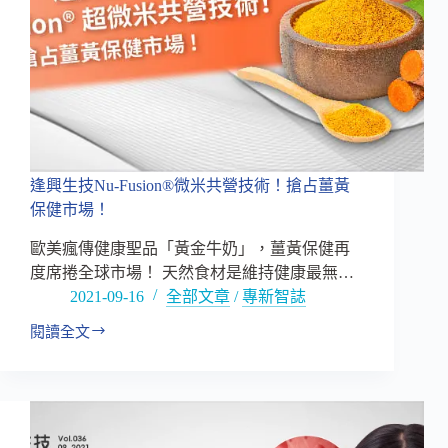
逢興生技Nu-Fusion®微米共營技術！搶占薑黃
保健市場！
歐美瘋傳健康聖品「黃金牛奶」，薑黃保健再
度席捲全球市場！ 天然食材是維持健康最無…
2021-09-16
全部文章
/
專新智誌
閱讀全文
逢
興
生
技
Nu-
Fusion®