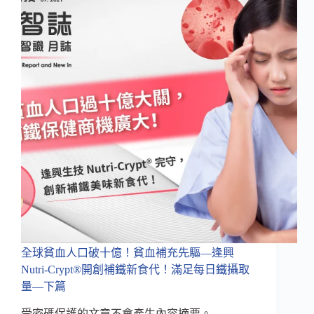
微
米
共
營
技
術！
搶
占
薑
黃
保
健
市
場！
全球貧血人口破十億！貧血補充先驅—逢興
Nutri-Crypt®開創補鐵新食代！滿足每日鐵攝取
量—下篇
受密碼保護的文章不會產生內容摘要。