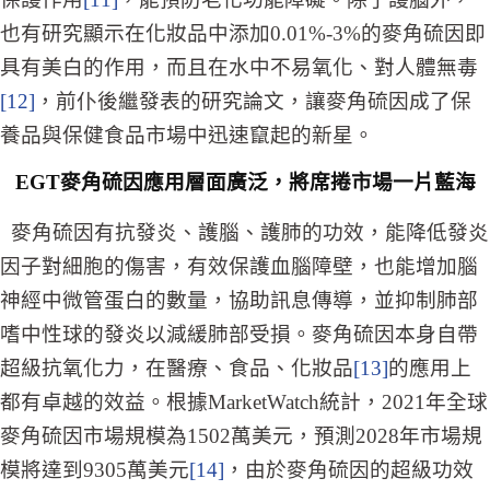
也有研究顯示在化妝品中添加0.01%-3%的麥角硫因即
具有美白的作用，而且在水中不易氧化、對人體無毒
[12]
，前仆後繼發表的研究論文，讓麥角硫因成了保
養品與保健食品市場中迅速竄起的新星。
EGT
麥角硫因應用層面廣泛，將席捲市場一片藍海
麥角硫因有抗發炎、護腦、護肺的功效，能降低發炎
因子對細胞的傷害，有效保護血腦障壁，也能增加腦
神經中微管蛋白的數量，協助訊息傳導，並抑制肺部
嗜中性球的發炎以減緩肺部受損。麥角硫因本身自帶
超級抗氧化力，在醫療、食品、化妝品
[13]
的應用上
都有卓越的效益。根據MarketWatch統計，2021年全球
麥角硫因市場規模為1502萬美元，預測2028年市場規
模將達到9305萬美元
[14]
，由於麥角硫因的超級功效