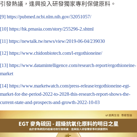
引發熱議，逢興投入研發獨家專利保健原料。
[9]
https://pubmed.ncbi.nlm.nih.gov/32051057/
[10]
https://hk.prnasia.com/story/255296-2.shtml
[11]
https://newtalk.tw/news/view/2019-06-04/239030
[12]
https://www.chidonbiotech.com/l-ergothioneine/
[13]
https://www.datamintelligence.com/research-report/ergothioneine-
market
[14]
https://www.marketwatch.com/press-release/ergothioneine-egt-
market-for-the-period-2022-to-2028-this-research-report-shows-the-
current-state-and-prospects-and-growth-2022-10-03