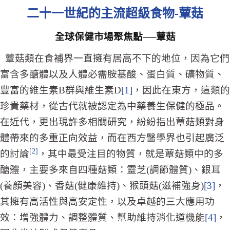
二十一世紀的主流超級食物-蕈菇
全球保健市場聚焦點──蕈菇
蕈菇類在食補界一直擁有居高不下的地位，因為它們
富含多醣體以及人體必需胺基酸、蛋白質、礦物質、
豐富的維生素B群與維生素D
[1]
，因此在東方，這類的
珍貴藥材，從古代就被認定為中藥養生保健的極品。
在近代，更出現許多相關研究，紛紛指出蕈菇類對身
體帶來的多重正向效益，而在西方醫學界也引起廣泛
[2]
的討論
，其中最受注目的物質，就是蕈菇類中的多
醣體，主要多來自四種菇類：靈芝(調節體質)、銀耳
(養顏美容)、香菇(健康維持)、猴頭菇(滋補強身)
[3]
，
其擁有高活性與高安定性，以及卓越的三大應用功
效：增強體力、調整體質、幫助維持消化道機能
[4]
，