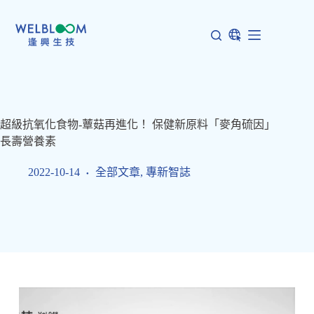
跳
至
主
要
內
容
超級抗氧化食物-蕈菇再進化！ 保健新原料「麥角硫因」
長壽營養素
2022-10-14
全部文章
,
專新智誌