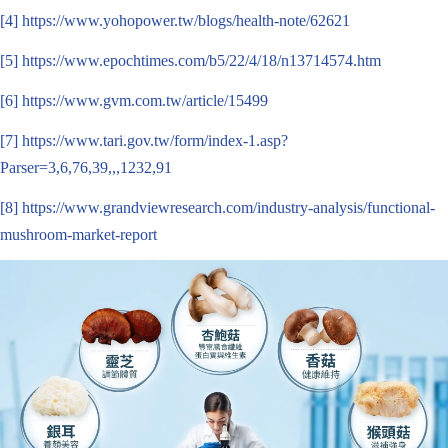
[4]
https://www.yohopower.tw/blogs/health-note/62621
[5]
https://www.epochtimes.com/b5/22/4/18/n13714574.htm
[6]
https://www.gvm.com.tw/article/15499
[7]
https://www.tari.gov.tw/form/index-1.asp?
Parser=3,6,76,39,,,1232,91
[8]
https://www.grandviewresearch.com/industry-analysis/functional-
mushroom-market-report