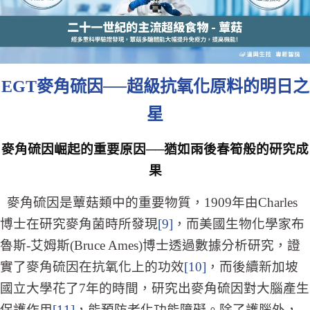
EGT
麥角硫因──超級抗氧化原料的明日之
星
麥角硫因崛起的重要原因──猶如雨後春筍般的研究成
果
麥角硫因是蕈菇類中的重要物質，1909年由Charles
博士在研究麥角菌時所發現
[9]
，而美國生物化學家布
魯斯-艾姆斯(Bruce Ames)博士透過數據分析研究，證
實了麥角硫因在抗氧化上的功效
[10]
，而後續新加坡
國立大學花了7年的時間，研究出麥角硫因對大腦產生
保護作用
[11]
，能預防老化功能障礙。除了護腦外，