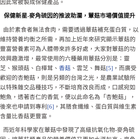
因此常被製成保健產品。
保健新星-麥角硫因的推波助瀾，蕈菇市場價值提升
由於素食者無法食肉，需要透過蕈菇補充蛋白質，以
維持營養均衡之所需，
再加上近年來研究顯示蕈菇的
豐富營養素可為人體帶來許多好處，大家對蕈菇的功
效興趣激增，最常使用的六種藥用蕈菇分別是：靈
芝、猴頭菇、白樺茸、
香菇
、雲芝、舞菇
[5]
，而廣受
歡迎的杏鮑菇，則是另類的台灣之光，是農業試驗所
以特殊雜交品種技巧，不斷培育改良而成，口感宛如
鮑魚，透著杏仁的香氣，便以此命名為「杏鮑菇」，
後來也申請到專利
[6]
，其膳食纖維、蛋白質與維生素
含量比香菇更豐富。
而近年科學家在蕈菇中發現了高級抗氧化物-麥角硫