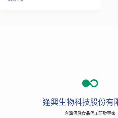
沒
運
動
可
以
喝
高
蛋
白
嗎?
不
一
樣
的
高
蛋
白
配
逢興生物科技股份有
方
粉
補
台灣保健食品代工研發專家