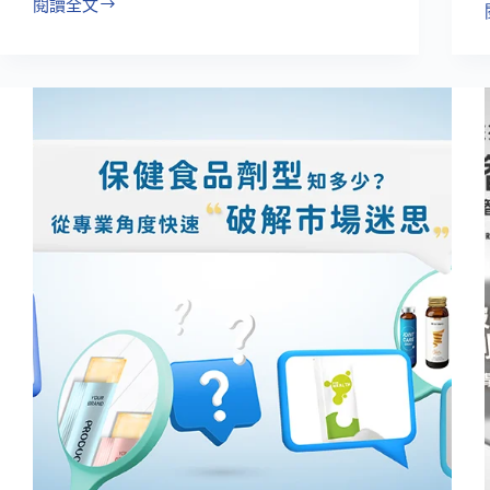
閱讀全文
抓
住
壓
力
型
失
眠
與
高
壓
淺
眠
市
場，
不
能
只
做
到
「讓
人