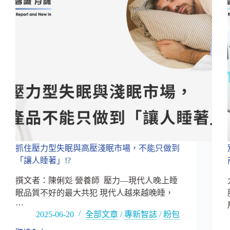
抓住壓力型失眠與高壓淺眠市場，不能只做到
「讓人睡著」!?
撰文者：陳俐彣 營養師 壓力—現代人晚上睡
眠品質不好的最大共犯 現代人越來越晚睡，
…
2025-06-20
全部文章
/
專新智誌
/
粉包