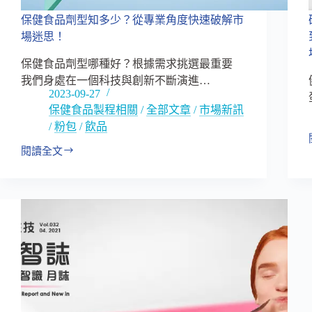
睡
著」!?
保健食品劑型知多少？從專業角度快速破解市
場迷思！
保健食品劑型哪種好？根據需求挑選最重要
我們身處在一個科技與創新不斷演進…
2023-09-27
保健食品製程相關
/
全部文章
/
市場新訊
/
粉包
/
飲品
閱讀全文
保
健
食
品
劑
型
知
多
少？
從
專