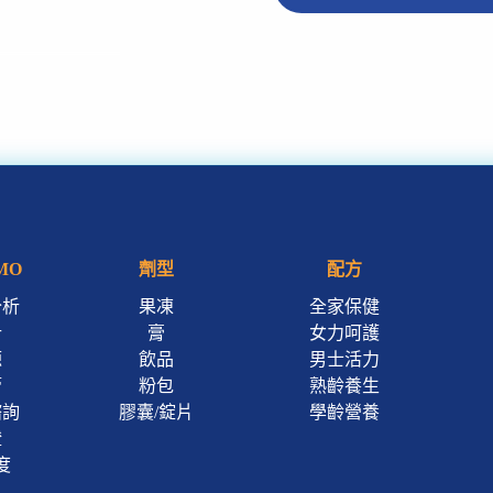
MO
劑型
配方
分析
果凍
全家保健
計
膏
女力呵護
源
飲品
男士活力
管
粉包
熟齡養生
諮詢
膠囊/錠片
學齡營養
證
度