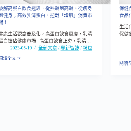
破解高蛋白飲食迷思，從熟齡到高齡、從瘦身
保健
到健身；高效乳清蛋白，迎戰「增肌」消費市
食品
場！
生活
健康生活觀念普及化，高蛋白飲食風靡，乳清
保健
蛋白搶佔健康市場 高蛋白飲食正夯，乳清…
2023-05-19
全部文章
/
專新智誌
/
粉包
閱讀全文
破
閱讀
保
解
健
高
食
蛋
品
白
走
飲
向
食
生
迷
活
思，
化
從
友
熟
善
齡