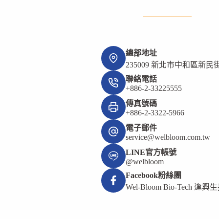
充-
高
蛋
白
低
卡
總部地址
舒
235009 新北市中和區新民街
芙
聯絡電話
蕾
+886-2-33225555
傳真號碼
+886-2-3322-5966
電子郵件
service@welbloom.com.tw
LINE官方帳號
@welbloom
Facebook粉絲團
Wel-Bloom Bio-Tech 逢興