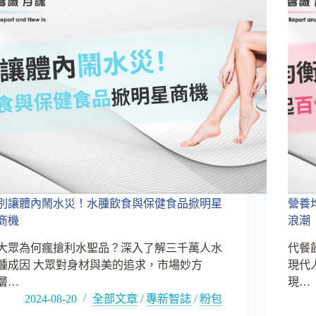
別讓體內鬧水災！水腫飲食與保健食品掀明星
營養
商機
浪潮
大眾為何瘋搶利水聖品？深入了解三千萬人水
代餐
腫成因 大眾對身材與美的追求，市場妙方
現代
層…
現…
2024-08-20
全部文章
/
專新智誌
/
粉包