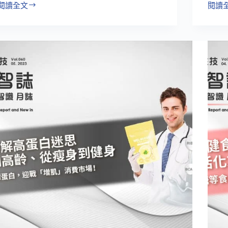
閱讀全文
閱讀
別
營
讓
養
體
均
內
衡
鬧
代
水
餐
災！
飲
水
成
腫
趨
飲
勢，
食
掀
與
起
保
百
健
億
食
美
品
元
掀
飲
明
食
星
新
商
浪
機
潮