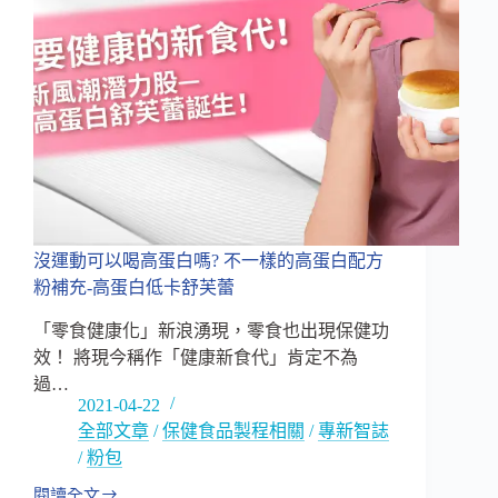
業
角
度
快
速
破
解
市
場
迷
思！
沒運動可以喝高蛋白嗎? 不一樣的高蛋白配方
粉補充-高蛋白低卡舒芙蕾
「零食健康化」新浪湧現，零食也出現保健功
效！ 將現今稱作「健康新食代」肯定不為
過…
2021-04-22
全部文章
/
保健食品製程相關
/
專新智誌
/
粉包
閱讀全文