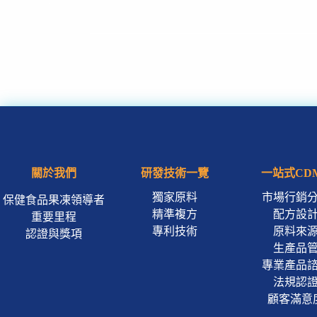
關於我們
研發技術一覽
一站式CD
獨家原料
市場行銷
保健食品果凍領導者
精準複方
配方設
重要里程
專利技術
原料來
認證與獎項
生產品
專業產品
法規認
顧客滿意