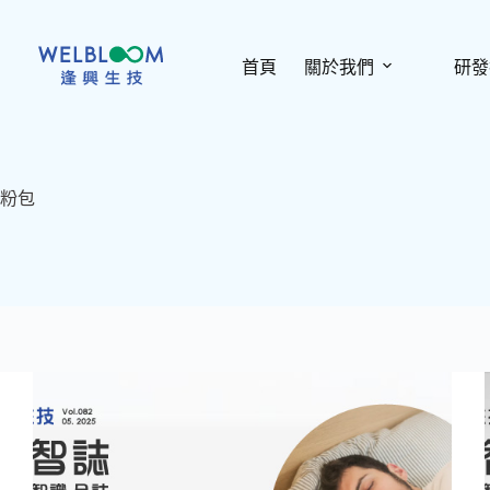
跳
至
主
首頁
關於我們
研發
要
內
容
粉包