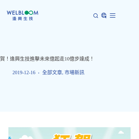
跳
至
主
要
內
容
賀！逢興生技進擊未來億起走10億步達成！
2019-12-16
全部文章
,
市場新訊