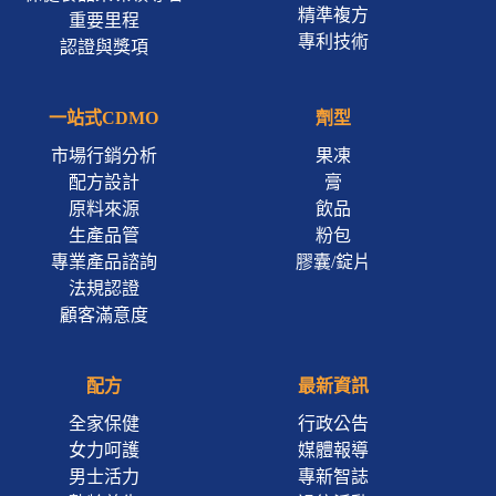
精準複方
重要里程
專利技術
認證與獎項
一站式CDMO
劑型
市場行銷分析
果凍
配方設計
膏
原料來源
飲品
生產品管
粉包
專業產品諮詢
膠囊/錠片
法規認證
顧客滿意度
配方
最新資訊
全家保健
行政公告
女力呵護
媒體報導
男士活力
專新智誌