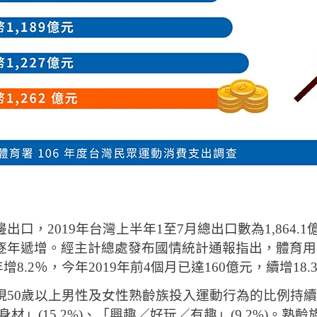
2019年台灣上半年1至7月總出口數為1,864.1億
逐年遞增。經主計總處發布國情統計通報指出，體育用品
增8.2％，今年2019年前4個月已達160億元，續增18.
現50歲以上男性及女性熟齡族投入運動行為的比例持
了身材」(15.2%)、「興趣／好玩／有趣」(9.2%)