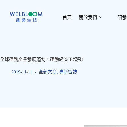
跳
至
主
首頁
關於我們
研發
要
內
容
全球運動產業發展蓬勃，運動經濟正起飛!
2019-11-11
全部文章
,
專新智誌