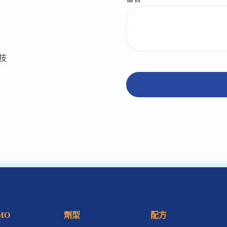
生技
MO
劑型
配方