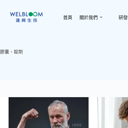
跳
至
主
首頁
關於我們
研發
要
內
容
膠囊、錠劑