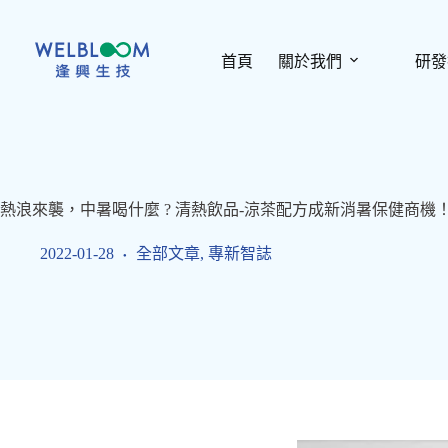
跳
至
主
首頁
關於我們
研發
要
內
容
熱浪來襲，中暑喝什麼 ? 清熱飲品-涼茶配方成新消暑保健商機！
2022-01-28
全部文章
,
專新智誌