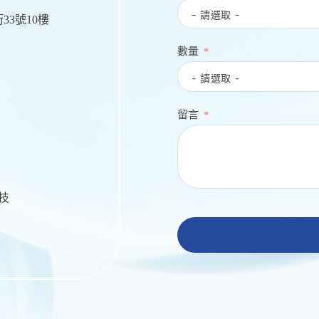
33號10樓
數量
留言
生技