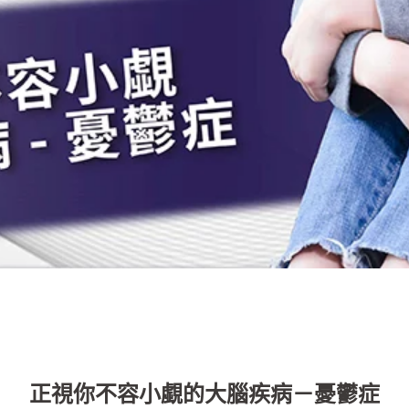
正視你不容小覷的大腦疾病－憂鬱症