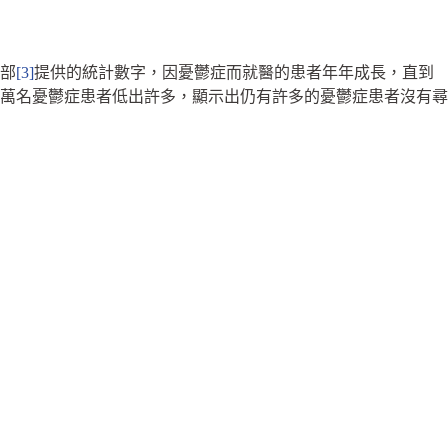
服部
[3]
提供的統計數字，因憂鬱症而就醫的患者年年成長，直到
00萬名憂鬱症患者低出許多，顯示出仍有許多的憂鬱症患者沒有尋