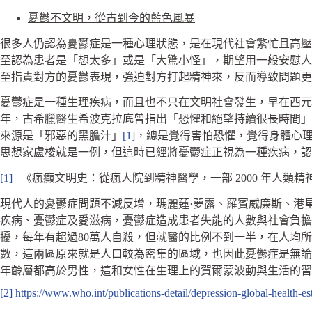
憂鬱不文明，從古到今的藍色風暴
很多人仍認為憂鬱症是一種心理狀態，是在現代社會繁忙且高壓
至認為患者是「想太多」或是「大驚小怪」，期望用一般安慰人
至指責對方的憂鬱表現，強迫對方打起精神來，反而導致問題更
憂鬱症是一種生理疾病，而且也不只在文明社會發生，早在西元前
年，古希臘醫生希波克拉底曾指出「恐懼和絕望持續很長時間」
來源是「邪惡的黑膽汁」
[1]
，總是覺得害怕恐懼，覺得身體心
思想家盧梭就是一例，但這時已經將憂鬱症正視為一種疾病，認
[1]
《瘋癲文明史：從瘋人院到精神醫學，一部 2000 年人類精神生活全史
現代人的憂鬱症問題不減反增，瑪麗蓮·夢露、羅賓威廉斯、港星
疾病、憂鬱症及愛滋病，憂鬱症造成患者失能的人數與社會負擔的
擾，每年有超過80萬人自殺，但就醫的比例不到一半，在人均
數，這兩區原來就是人口較為密集的區域，也因此憂鬱症是無論
年齡層都高於男性，這和女性在生理上的賀爾蒙波動與生活的習
[2]
https://www.who.int/publications-detail/depression-global-health-es