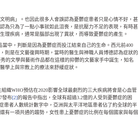
文明病」。也因此很多人會誤認為憂鬱症患者只是心情不好，甚
認為只為了一點小事就如此沮喪，是抗壓力不足的表現，有時甚
生理疾病，通常是腦部出現了異狀，而導致憂鬱症的產生。
當中，判斷是因為憂鬱症而投江結束自己的生命。西元前400
，則是在文藝復興時期，當時的醫生與神職人員博德認為症狀的
優秀的文學與藝術作品都在這樣的抑鬱的文藝家手中誕生，知名
醫學上與宗教上的療法來舒緩症狀。
織WHO預估在2020影響全球最劇烈的三大疾病將會是心血管
7發布
[2]
的報告中指出，全球有超過3.2億的人受到憂鬱症的困
鬱症患者人數統計數字中，亞洲與太平洋地區患者佔了約全球的半
還有一項共通的趨勢，女性患上憂鬱症的比例在每個國家與每個