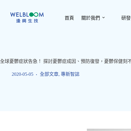
跳
至
主
首頁
關於我們
研發
要
內
容
全球憂鬱症狀告急！ 探討憂鬱症成因、預防復發，憂鬱保健刻
2020-05-05
全部文章
,
專新智誌