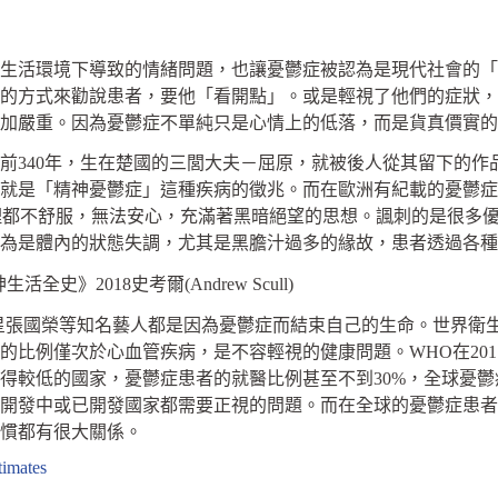
生活環境下導致的情緒問題，也讓憂鬱症被認為是現代社會的「
的方式來勸說患者，要他「看開點」。或是輕視了他們的症狀，
加嚴重。因為憂鬱症不單純只是心情上的低落，而是貨真價實的
340年，生在楚國的三閭大夫－屈原，就被後人從其留下的作品
就是「精神憂鬱症」這種疾病的徵兆。而在歐洲有紀載的憂鬱症
理都不舒服，無法安心，充滿著黑暗絕望的思想。諷刺的是很多
為是體內的狀態失調，尤其是黑膽汁過多的緣故，患者透過各種
》2018史考爾(Andrew Scull)
張國榮等知名藝人都是因為憂鬱症而結束自己的生命。世界衛生組
比例僅次於心血管疾病，是不容輕視的健康問題。WHO在201
所得較低的國家，憂鬱症患者的就醫比例甚至不到30%，全球憂
開發中或已開發國家都需要正視的問題。而在全球的憂鬱症患者
慣都有很大關係。
timates