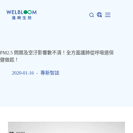
跳
至
主
要
內
容
PM2.5 問題及空汙影響數不清！全方面護肺從呼吸道保
健做起！
2020-01-16
專新智誌