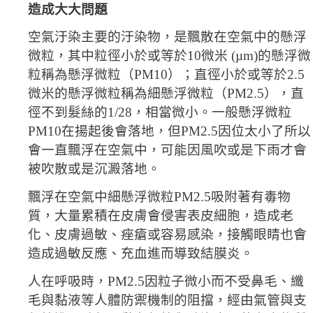
造成大大問題
空氣汙染主要的汙染物，是飄散在空氣中的懸浮
微粒，其中粒徑小於或等於10微米 (µm)的懸浮微
粒稱為懸浮微粒（PM10）；直徑小於或等於2.5
微米的懸浮微粒稱為細懸浮微粒（PM2.5），直
徑不到髮絲的1/28，相當微小。一般懸浮微粒
PM10在揚起後會落地，但PM2.5因位太小了所以
會一直飄浮在空氣中，可能因風吹或是下雨才會
被吹散或是沉澱落地。
飄浮在空氣中細懸浮微粒PM2.5吸附著有毒物
質，大量累積在皮膚會侵害表皮細胞，造成老
化、皮膚過敏、痤瘡或容易感染，接觸眼睛也會
造成過敏反應、充血進而導致結膜炎。
人在呼吸時，PM2.5因粒子微小而不受鼻毛、纖
毛與黏液等人體防禦機制的阻擋，經由氣管與支