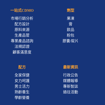
一站式CDMO
劑型
市場行銷分析
果凍
配方設計
膏
原料來源
飲品
生產品管
粉包
專業產品諮詢
膠囊/錠片
法規認證
顧客滿意度
配方
最新資訊
全家保健
行政公告
女力呵護
媒體報導
男士活力
專新智誌
熟齡養生
過往活動
學齡營養