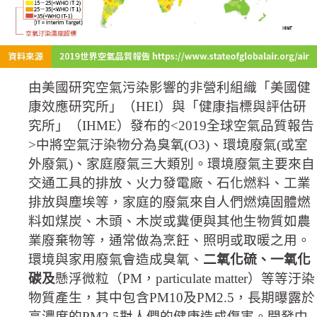
由美國研究空氣污染影響的非營利組織「美國健
康效應研究所」（HEI）與「健康指標與評估研
究所」（IHME）發布的<2019全球空氣品質報告
>中將空氣汙染物分為臭氧(O3)、環境廢氣(或室
外廢氣)、家庭廢氣三大類別。環境廢氣主要來自
交通工具的排放、火力發電廠、石化燃料、工業
排放與塵埃等，家庭的廢氣來自人們燃燒固體燃
料如煤炭、木頭、木炭或糞便與其他生物質如農
業廢棄物等，通常做為烹飪、照明或取暖之用。
環境與家用廢氣會造成臭氧、
二氧化硫、一氧化
碳及
懸浮微粒（PM，particulate matter）等等汙染
物質產生，其中包含PM10及PM2.5，長期曝露於
高濃度的PM2.5對人們的健康造成傷害。開發中