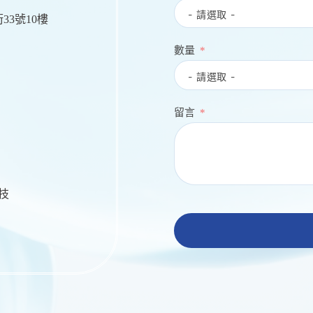
33號10樓
數量
留言
生技