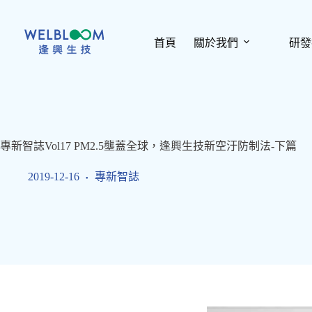
跳
至
主
首頁
關於我們
研發
要
內
容
專新智誌Vol17 PM2.5壟蓋全球，逢興生技新空汙防制法-下篇
2019-12-16
專新智誌