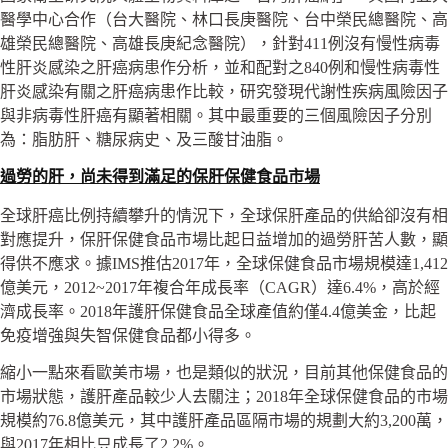
醫學中心合作（台大醫院、林口長庚醫院、台中榮民總醫院、高
雄榮民總醫院、高雄長庚紀念醫院），針對411例沒有慢性病毒
性肝炎感染之肝癌病患作分析，並和配對之840例和慢性病毒性
肝炎感染有關之肝癌病患作比較，研究發現代謝性疾病風險因子
與非病毒性肝癌有顯著相關。其中最重要的三個風險因子分別
為：脂肪肝、糖尿病史、及三酸甘油脂。
過勞的肝，尚未得到滿足的保肝保健食品市場
全球肝癌比例持續攀升的情況下，全球保肝產品的供給卻沒有相
對應提升，保肝保健食品市場比起日益增加的過勞肝苦人數，顯
得供不應求。據IMS推估2017年，全球保健食品市場規模達1,412
億美元，2012~2017年複合年成長率（CAGR）達6.4%，高於經
濟成長率。2018年護肝保健食品全球產值約僅4.4億美金，比起
免疫增強與失智保健食品都小得多。
縮小一點來看歐美市場，也是類似的狀況，目前其他保健食品的
市場狀態，護肝產品較少人去關注；2018年全球保健食品的市場
規模約76.8億美元，其中護肝產品區隔市場的規劃大約3,200萬，
與2017年相比只成長了2.2%。