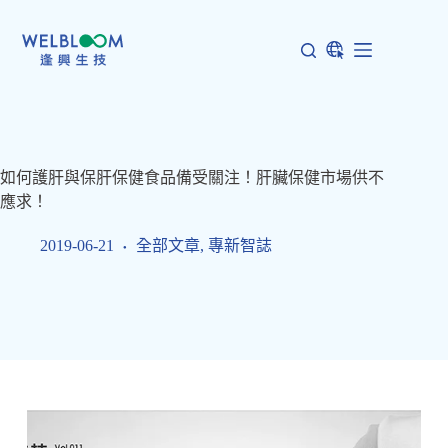
跳
至
主
要
內
容
如何護肝與保肝保健食品備受關注！肝臟保健市場供不
應求！
2019-06-21
全部文章
,
專新智誌