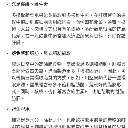
充足纖維、維生素
多攝取蔬菜水果能夠攝取到多樣維生素，在肝臟運作的過
程中協助肝臟細胞與組織排毒，而例如花椰菜、藍莓、橄
欖、大蒜、肉桂等等也含有多酚類，多酚類是很強的抗氧
化劑，在一般飲食中適當加入這些蔬果與香料，有助保護
肝臟。
避免飽和脂肪、反式脂肪攝取
減少日常中的高油脂食物，當攝取過多飽和脂肪，肝臟會
陰部分受器失靈，進而製造更多「壞膽固醇」，因此，可
以轉換日常攝取脂質的方式，例如，用堅果類代替一些攝
取來源，堅果裡含較多不飽和脂肪酸，是較好的脂肪形
式。同時，核桃、杏仁等富含維生素E，也能幫助對付脂
肪肝。
避免脫水
補充足夠水分，除此之外，也能選擇飲用適量的無糖的咖
啡或綠茶。咖啡可以降低肝臟異常酵素，綠茶所含的兒茶