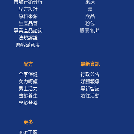
市場行銷分析
果凍
配方設計
膏
原料來源
飲品
生產品管
粉包
專業產品諮詢
膠囊/錠片
法規認證
顧客滿意度
配方
最新資訊
全家保健
行政公告
女力呵護
媒體報導
男士活力
專新智誌
熟齡養生
過往活動
學齡營養
更多
360°工廠