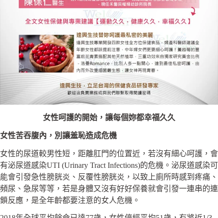
女性呵護的開始，讓每個妳都幸福久久
女性苦吞腹內，別讓羞恥造成危機
女性的尿道較男性短，距離肛門的位置近，若沒有細心呵護，會
有泌尿道感染UTI (Urinary Tract Infections)的危機。泌尿道感染可
能會引發急性膀胱炎、反覆性膀胱炎，以致上廁所時感到疼痛、
頻尿、急尿等等，若是身體又沒有好好保養就會引發一連串的連
鎖反應，是全年齡都要注意的女人危機。
2018年全球平均餘命已達77歲，女性停經平均51歲，有將近1/3