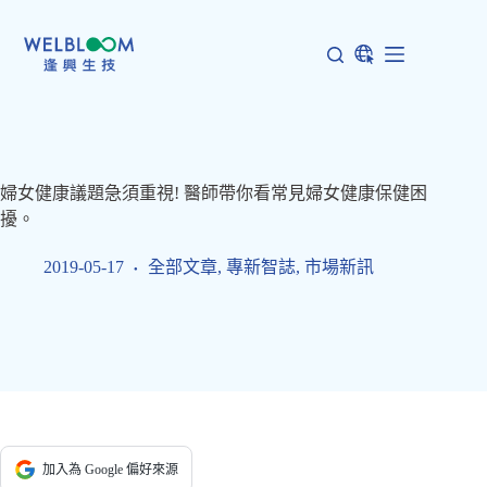
跳
至
主
要
內
容
婦女健康議題急須重視! 醫師帶你看常見婦女健康保健困
擾。
2019-05-17
全部文章
,
專新智誌
,
市場新訊
加入為 Google 偏好來源