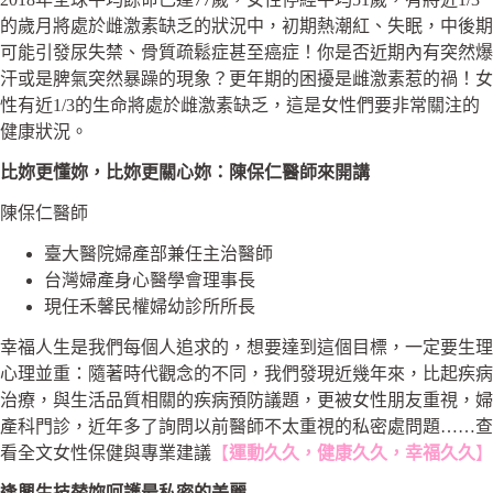
的歲月將處於雌激素缺乏的狀況中，初期熱潮紅、失眠，中後期
可能引發尿失禁、骨質疏鬆症甚至癌症！你是否近期內有
突然爆
汗或是脾氣突然暴躁的現象？更年期的困擾是雌激素惹的禍！女
性有
近1/3的生命將處於雌激素缺乏，這是女性們要非常關注的
健康狀況。
比妳更懂妳，比妳更關心妳：陳保仁醫師來開講
陳保仁醫師
臺大醫院婦產部兼任主治醫師
台灣婦產身心醫學會理事長
現任禾馨民權婦幼診所所長
幸福人生是我們每個人追求的，想要達到這個目標，一定要生理
心理並重：隨著時代觀念的不同，我們發現近幾年來，比起疾病
治療，與生活品質相關的疾病預防議題，更被女性朋友重視，婦
產科門診，近年多了詢問以前醫師不太重視的私密處問題……查
看全文女性保健與專業建議
【
運動久久，健康久久，幸福久久
】
逢興生技替妳呵護最私密的美麗