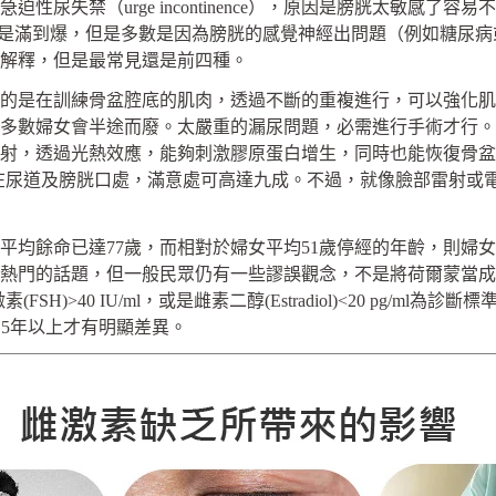
尿型急迫性尿失禁（urge incontinence），原因是膀胱太
ce），簡單說就是滿到爆，但是多數是因為膀胱的感覺神經出問題（例
解釋，但是最常見還是前四種。
是在訓練骨盆腔底的肌肉，透過不斷的重複進行，可以強化肌
多數婦女會半途而廢。太嚴重的漏尿問題，必需進行手術才行。
射，透過光熱效應，能夠刺激膠原蛋白增生，同時也能恢復骨盆
集中在尿道及膀胱口處，滿意處可高達九成。不過，就像臉部雷射
均餘命已達77歲，而相對於婦女平均51歲停經的年齡，則婦女
熱門的話題，但一般民眾仍有一些謬誤觀念，不是將荷爾蒙當成
>40 IU/ml，或是雌素二醇(Estradiol)<20 pg/m
15年以上才有明顯差異。