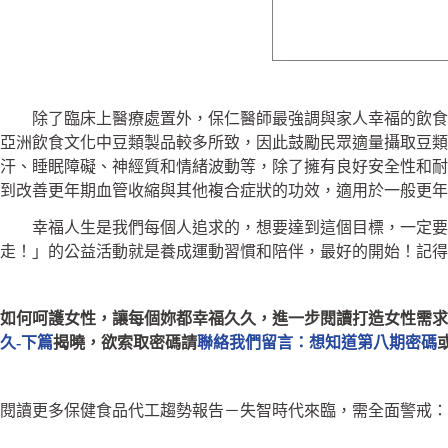
除了臨床上醫療處置外，保仁醫師最強調與家人幸福的飲食，還
亞洲飲食文化中豆類製品較多所致，因此鼓勵民眾適量攝取豆類製
汗、睡眠障礙、神經質和情緒波動等，除了擁有良好安全性和耐
到改善更年期血管收縮與其他複合症狀的功效，適用於一般更
幸福人生是我們每個人追求的，想要達到這個目標，一定要生
走！」的公益活動就是養成運動習慣和陪伴，最好的開始！記得
如何呵護女性，讓每個妳都幸福久久，進一步閱讀打造女性需求
久-下篇
揭曉，欲索取密碼請
聯絡我們留言：想知道第八期密碼
閱讀更多保健食品代工趨勢報告－失智時代來臨，需全面警戒：