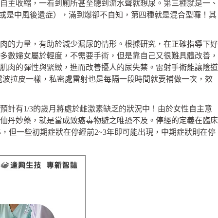
敏感了容易不自主收縮，一看到廁所甚至聽到流水聲就想尿。第三種就是一、
如糖尿病或是中風後遺症），滿到爆卻不自知，第四種就是混合型囉！其
肉的力量，有助於減少漏尿的情形。根據研究，在正確指導下好
多數婦女屬於輕度，不需要手術，但是靠自己又很難具體改善，
肌肉的彈性與緊緻，進而改善擾人的尿失禁。雷射手術能讓陰道
或電波拉皮一樣，私密處雷射也是每隔一段時間就要補做一次，效
預計有1/3的歲月將處於雌激素缺乏的狀況中！由於女性自主意
仙丹妙藥，就是當成致癌毒物避之唯恐不及。停經的定義在臨床
l為診斷標準，但一些初期症狀在停經前2~3年即可能出現，中期症狀則在停