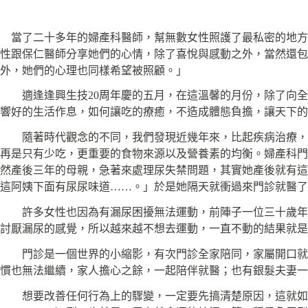
當了二十多年的婦產科醫師，幫無數女性照護了最私密的地方
性跟保仁醫師分享她們的心情，除了喜悅與感動之外，當然還包
外，她們的心理也同樣希望被照顧。」
適逢逢興生技20周年慶的五月，在這溫馨的月份，除了向全
響好的生活作息，如何讓吃的療癒，不造成體態負擔，讓天下的
隨著時代觀念的不同，我們發現近幾年來，比起疾病治療，與
再是只有少吃，更重要的食物來源以及營養素的均衡。婦產科門
然產後三年的母親，急著來處理尿失禁問題，其實她產後就有這
這阿姨下面有尿尿味道……。」於是她隔天就衝過來門診就醫了
許多女性也因為有漏尿困擾無法運動，前陣子一位三十歲年輕
討厭漏尿的感覺，所以越來越不想去運動，一直不動的結果就是
門診是一個世界的小縮影，有次門診全家陪同，家屬開口就說
慣也無法繼續，家人擔心之餘，一起陪伴就醫；也有銀髮夫妻一
想要改善任何行為上的驟變，一定要先搞清楚原因，這就如同警察辦