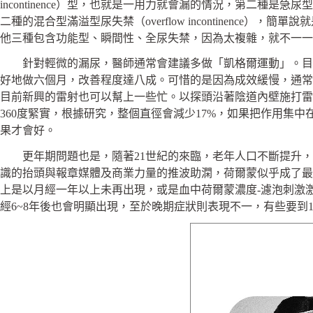
incontinence）型，也就是一用力就會漏的情況，第二種是急
二種的混合型滿溢型尿失禁（overflow incontinen
他三種包含功能型、瞬間性、全尿失禁，因為太複雜，就不一一
針對輕微的漏尿，醫師通常會建議多做「凱格爾運動」。目的
好地做六個月，改善程度達八成。可惜的是因為成效緩慢，通常
目前新興的雷射也可以幫上一些忙。以探頭沿著陰道內壁施打雷
360度緊實，根據研究，整個直徑會減少17%，如果把作用
果才會好。
更年期問題也是，隨著21世紀的來臨，老年人口不斷提升，平
識的抬頭與報章媒體及商業力量的推波助澖，荷爾蒙似乎成了最
上是以月經一年以上未再出現，或是血中荷爾蒙濃度-濾泡刺激激素(FSH)
經6~8年後也會明顯出現，至於晚期症狀則表現不一，有些要到