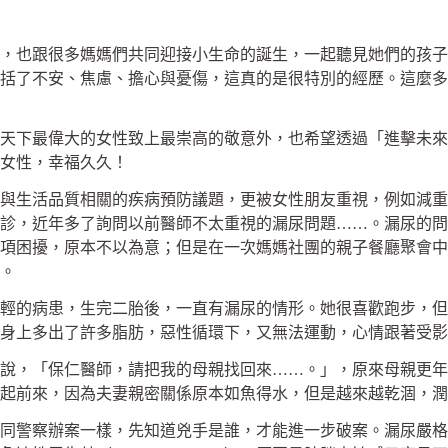
，也跟很多媽媽們共同迎接小生命的誕生，一起聽見她們的孩子
括了不安、焦慮、擔心與憂傷，這真的是很特別的經歷。這麼多
天下最偉大的女性致上最崇高的敬意外，也希望透過「進擊未來
女性，幸福久久！
生活品質相關的疾病預防議題，更被女性朋友重視，例如減重
診，近年多了詢問以前醫師不太重視的漏尿問題……。漏尿的問
項困擾，原本不以為意；但是在一次媽媽社團的親子餐廳聚會中
。
的病患，生完二胎後，一直有漏尿的情形。她很喜歡跑步，但
身上多出了許多脂肪，惡性循環下，又無法運動，心情跟著受影
，「保仁醫師，請把我的母親找回來……。」，原來母親更年
起前來，因為夫妻親密關係原本如魚得水，但是越來越乾涸，潤
案一樣，先知道兇手是誰，才能進一步破案。漏尿嚴格上分成七大型