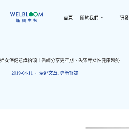
跳
至
主
首頁
關於我們
研發
要
內
容
婦女保健意識抬頭！醫師分享更年期、失禁等女性健康趨勢
2019-04-11
全部文章
,
專新智誌