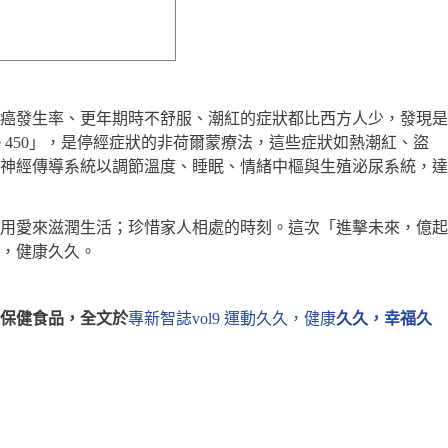
癌發生率、更年期時不舒服、潮紅的症狀都比西方人少，發現是
450」，是停經症狀的非荷爾蒙療法，這些症狀如熱潮紅、盜
神經傳導系統以調節溫度、睡眠、情緒中樞與生殖泌尿系統，達
用愛來滋潤生活；珍惜家人相處的時刻。這次「進擊未來，億起
，健康久久。
保健食品，全文於
專新智誌vol9 運動久久，健康
久久，幸福久