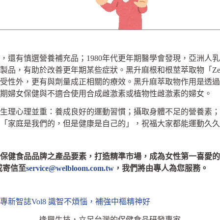
有慎選營養補充品；1980年代更年期醫學會發現，亞洲人乳
品，有助於改善更年期某些症狀。黑升麻根和根莖萃取物「Ze 
受性外，更有與劑量成正相關的療效。黑升麻萃取物作用是透過
年期婦女保健與不適合使用合成雌激素或植物性雌激素的婦女。
理心理並重：養成良好的運動習慣；攝取身體不足的營養素；
「家庭是我們的，但是健康是自己的」，祝福大家都能運動久久
保健食品品牌之產品要素，打造精準市場，成為女性第一喜愛的
或寄信至
service@welbloom.com.tw
，我們將由專人為您服務。
專新智誌Vol8 識智不煩惱，補強中樞精神好
逢興生技，立足台灣的保健食品研發專家