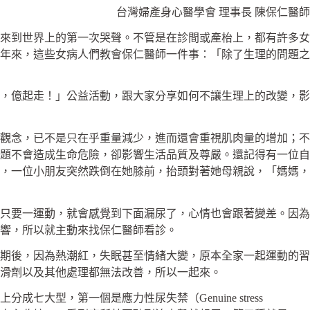
台灣婦產身心醫學會 理事長 陳保仁醫師
來到世界上的第一次哭聲。不管是在診間或產枱上，都有許多女
年來，這些女病人們教會保仁醫師一件事：「除了生理的問題之
，億起走！」公益活動，跟大家分享如何不讓生理上的改變，影
觀念，已不是只在乎重量減少，進而還會重視肌肉量的增加；不
題不會造成生命危險，卻影響生活品質及尊嚴。還記得有一位自
，一位小朋友突然跌倒在她膝前，抬頭對著她母親說，「媽媽，
只要一運動，就會感覺到下面漏尿了，心情也會跟著變差。因為
響，所以就主動來找保仁醫師看診。
期後，因為熱潮紅，失眠甚至情緒大變，原本全家一起運動的習
滑劑以及其他處理都無法改善，所以一起來。
，第一個是應力性尿失禁（Genuine stress