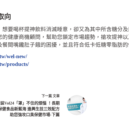
取向
，想要喝杯提神飲料消滅睡意，卻又為其中所含糖分及
您的健康商機顧問，幫助您鎖定市場趨勢，搶攻提神以
及餐間嘴饞肚子餓的困擾，並且符合低卡低糖零脂肪的
tw/wel-new/
tw/products/
下一篇
文章
誌Vol24「罩」不住的煩惱 ！長期
保健食品新藍海 逢興生技三效配方
助您強攻口臭保健市場-下篇