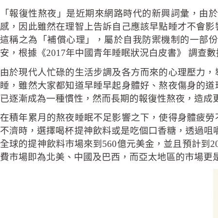
「報復性熬夜」是近期來網路時代的新興詞彙，由於
感，因此雖然在理智上告訴自己應該早點睡才不會影
這稱之為「補償心理」，屬於自我防禦機制的一部份
安，根據《2017年中國青年睡眠狀況白皮書》 調
由於現代人忙碌的生活步調及各方而來的心理壓力，
睡，雖然大家都知道早睡早起身體好、熬夜傷身的道
已逐漸成為一種慣性，然而長期的報復性熬夜，造成
在積年累月的熬夜睡眠不足影響之下，使得身體疲勞
不濟時，選擇喝杯提神飲料或是吃個口香糖，透過咀嚼及咖啡因
全球的提神飲料市場來到560億元美金，並且預計到2
費市場即為北美、中國及巴西，而亞太地區的市場更是以