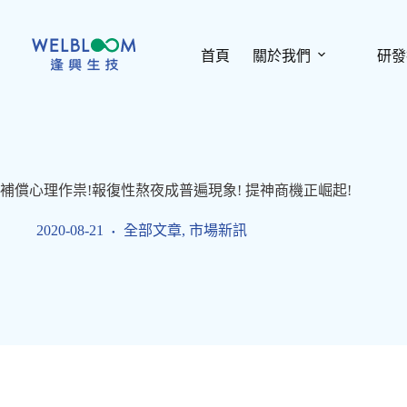
跳
至
主
首頁
關於我們
研發
要
內
容
補償心理作祟!報復性熬夜成普遍現象! 提神商機正崛起!
2020-08-21
全部文章
,
市場新訊