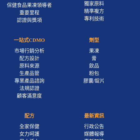
獨家原料
保健食品果凍領導者
精準複方
重要里程
專利技術
認證與獎項
一站式CDMO
劑型
市場行銷分析
果凍
配方設計
膏
原料來源
飲品
生產品管
粉包
專業產品諮詢
膠囊/錠片
法規認證
顧客滿意度
配方
最新資訊
全家保健
行政公告
女力呵護
媒體報導