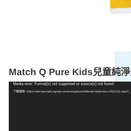
Match Q Pure Kids
兒童純淨益
Media error: Format(s) not supported or source(s) not found
視
訊
下載檔案: https://wel.wp-mak.ing/wp-content/uploads/Monde-Selection-1031211.mp4?
播
放
器