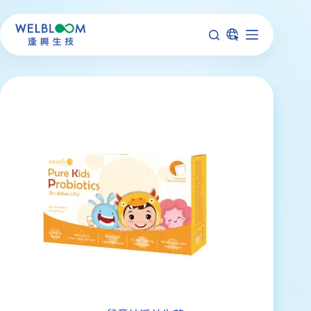
跳
至
主
要
內
容