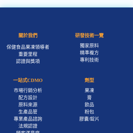
關於我們
研發技術一覽
獨家原料
保健食品果凍領導者
精準複方
重要里程
專利技術
認證與獎項
一站式CDMO
劑型
市場行銷分析
果凍
配方設計
膏
原料來源
飲品
生產品管
粉包
專業產品諮詢
膠囊/錠片
法規認證