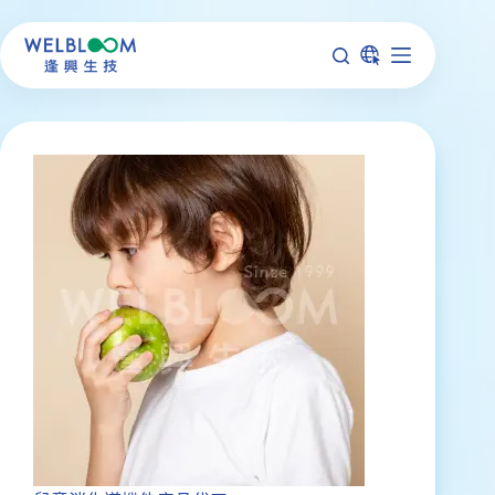
跳
至
主
要
內
容