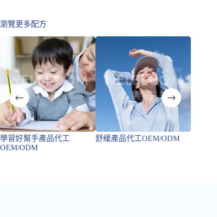
瀏覽更多配方
學習好幫手產品代工
舒緩產品代工OEM/ODM
專注精
OEM/ODM
OEM/