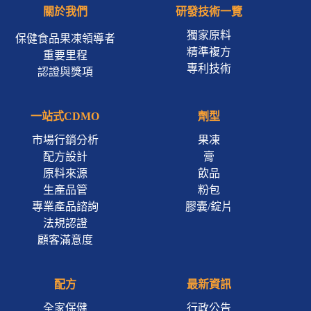
關於我們
研發技術一覽
獨家原料
保健食品果凍領導者
精準複方
重要里程
專利技術
認證與獎項
一站式CDMO
劑型
市場行銷分析
果凍
配方設計
膏
原料來源
飲品
生產品管
粉包
專業產品諮詢
膠囊/錠片
法規認證
顧客滿意度
配方
最新資訊
全家保健
行政公告