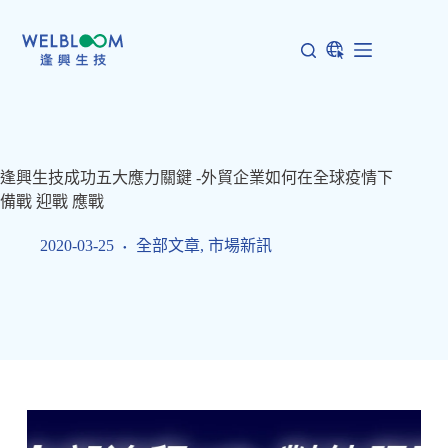
跳
至
主
要
內
容
逢興生技成功五大應力關鍵 -外貿企業如何在全球疫情下
備戰 迎戰 應戰
2020-03-25
全部文章
,
市場新訊