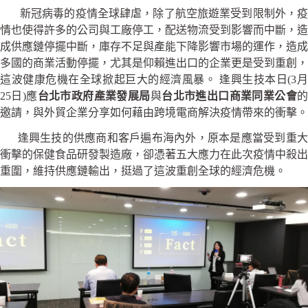
新冠病毒的疫情全球肆虐，除了航空旅遊業受到限制外，疫
情也使得許多的公司與工廠停工，配送物流受到影響而中斷，造
成供應鏈停擺中斷，庫存不足與產能下降影響市場的運作，造成
多國的商業活動停擺，尤其是仰賴進出口的企業更是受到重創，
這波健康危機在全球掀起巨大的經濟風暴。 逢興生技本日(3月
25日)應
台北市政府產業發展局
與
台北市進出口商業同業公會
邀請，與外貿企業分享如何藉由跨境電商解決疫情帶來的衝擊。
逢興生技的供應商和客戶遍布海內外，原本是應當受到重大
衝擊的保健食品研發製造廠，卻憑著五大應力在此次疫情中殺出
重圍，維持供應鏈輸出，挺過了這波重創全球的經濟危機。