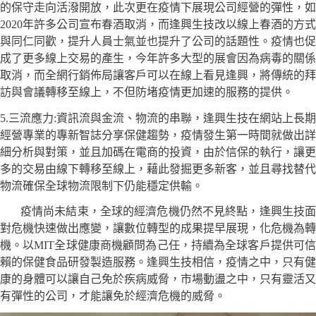
的保守走向活潑開放，此次更在疫情下展現公司經營的彈性，如
2020年許多公司宣布春酒取消，而逢興生技改以線上春酒的方式
與同仁同歡，提升人員士氣並也提升了公司的話題性。疫情也促
成了更多線上交易的產生，今年許多大型的展會因為病毒的關係
取消，而全網行銷佈局讓客戶可以在線上看見逢興，將傳統的拜
訪與會議轉移至線上，不但防堵疫情更加速的服務的提供。
5.三流應力:資訊流與金流、物流的串聯，逢興生技在網站上長期
經營專業的專新智誌分享保健趨勢，疫情發生第一時間就做出詳
細分析與對策，並且加碼在電商的投資，由於信保的執行，讓更
多的交易由線下轉移至線上，藉此發掘更多新客，並且尋找替代
物流確保全球物流限制下仍能穩定供輸。
疫情尚未結束，全球的經濟危機仍然不見終點，逢興生技面
對危機快速做出應變，讓數位轉型的成果提早展現，化危機為轉
機。以MIT全球健康商機顧問為己任，持續為全球客戶提供可信
賴的保健食品研發製造服務。逢興生技相信，疫情之中，只有健
康的身體可以讓自己免於疾病威脅，市場動盪之中，只有靈活又
有彈性的公司，才能讓免於經濟危機的威脅。