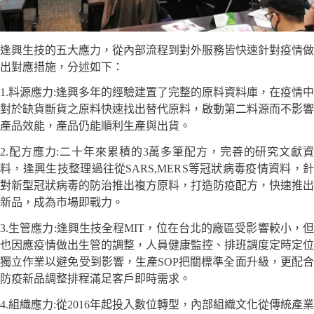
逢興生技的五大應力，從內部流程到對外服務皆快速針對疫情做
出對應措施，分述如下：
1.料源應力:逢興多年的經驗建置了完整的原料資料庫，在疫情中
對於缺貨斷貨之原料快速找出替代原料，啟動第二料源而不影響
產品效能，產品仍能順利生產與出貨。
2.配方應力:二十年來累積的3萬多筆配方，完善的研究文獻資
料，逢興生技整理過往從SARS,MERS等冠狀病毒疫情資料，針
對新型冠狀病毒的防治推出複方原料，打造防疫配方，快速推出
新品，成為市場即戰力。
3.生管應力:逢興生技全程MIT，位在台北的廠區受影響較小，但
也因應疫情做出生管的調整，人員健康監控、排班調度定時定位
獨立作業以避免受到影響，生產SOP把關標準全面升級，更配合
防疫新品調整排程滿足客戶即時需求。
4.組織應力:從2016年起投入數位轉型，內部組織文化從傳統產業