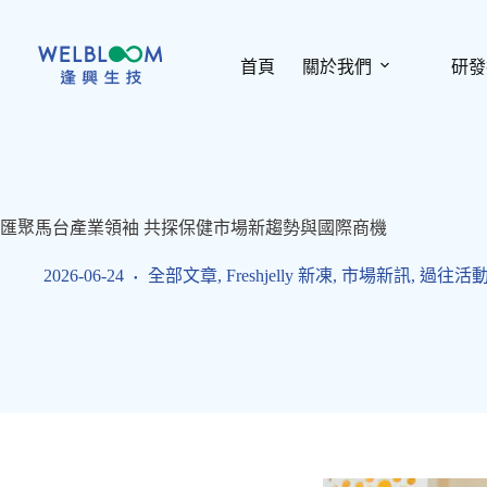
跳
至
主
首頁
關於我們
研發
要
內
容
匯聚馬台產業領袖 共探保健市場新趨勢與國際商機
2026-06-24
全部文章
,
Freshjelly 新凍
,
市場新訊
,
過往活