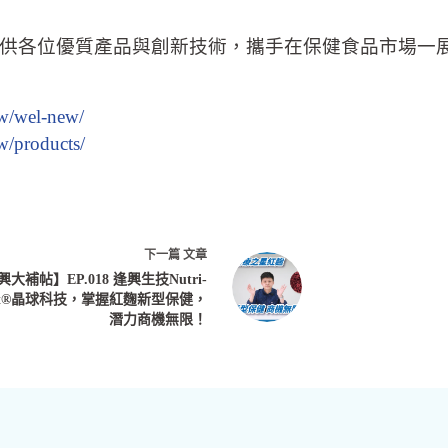
供各位優質產品與創新技術，攜手在保健食品市場一
tw/wel-new/
w/products/
下一篇
文章
大補帖】EP.018 逢興生技Nutri-
ypt®晶球科技，掌握紅麴新型保健，
潛力商機無限！