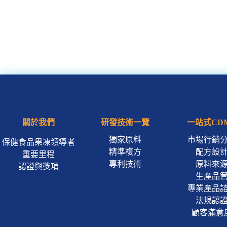
關於我們
研發技術一覽
一站式CD
獨家原料
市場行銷
保健食品果凍領導者
精準複方
配方設
重要里程
專利技術
原料來
認證與獎項
生產品
專業產品
法規認
顧客滿意