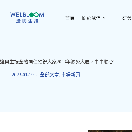
跳
至
主
首頁
關於我們
研發
要
內
容
逢興生技全體同仁預祝大家2023年鴻兔大展，事事順心!
2023-01-19
全部文章
,
市場新訊