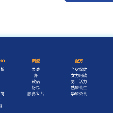
MO
劑型
配方
分析
果凍
全家保健
計
膏
女力呵護
源
飲品
男士活力
管
粉包
熟齡養生
諮詢
膠囊/錠片
學齡營養
證
度