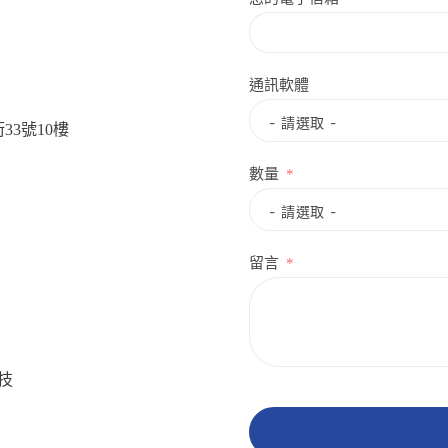
通訊軟體
33號10樓
數量
留言
生技