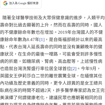
加入為 Google 偏好來源
隨著全球醫學技術及大眾保健意識的進步，人類平均
壽命對比過去顯著的上升，然而在長壽的同時，國人
的不健康餘命年數也在增加。2019年台灣國人的不健
康餘命年數為8.47年
[1]
，是自衛福部統計以來的最高
點，代表台灣人延長壽命的同時並沒有兼顧晚年的健
康狀況，在生命的最後一哩路，可能會受到許多慢性
病的折磨，如糖尿病、腎病、高血壓等，上述慢性病
也造就台灣洗腎盛行率位居全球首位
[2]
。今年9月，
英國女王伊莉莎白二世的離世震驚全球，在緬懷其任
內功績及歷史意義的同時，更令人訝異的是女王總共
臥病在床的時間不超過2天，許多醫學專家認為女王完
美演繹了何謂健康老化，建議民眾也應朝著相同的目
標努力提高自身健康餘命年數，畢竟若是拖著飽受病