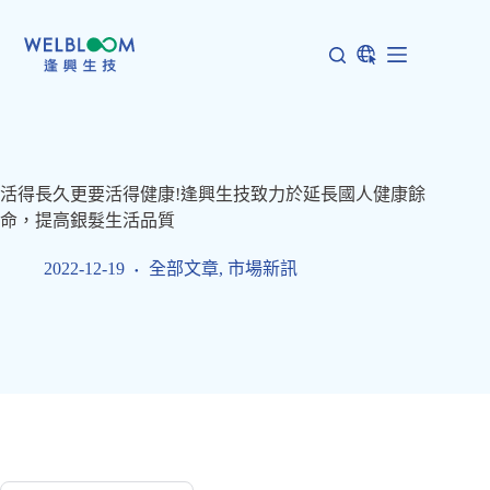
跳
至
主
要
內
容
活得長久更要活得健康!逢興生技致力於延長國人健康餘
命，提高銀髮生活品質
2022-12-19
全部文章
,
市場新訊