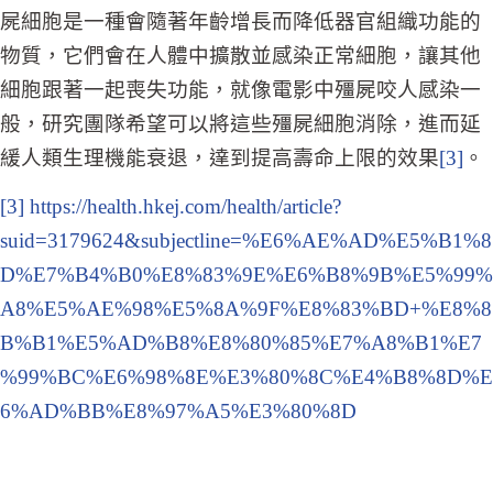
屍細胞是一種會隨著年齡增長而降低器官組織功能的
物質，它們會在人體中擴散並感染正常細胞，讓其他
細胞跟著一起喪失功能，就像電影中殭屍咬人感染一
般，研究團隊希望可以將這些殭屍細胞消除，進而延
緩人類生理機能衰退，達到提高壽命上限的效果
[3]
。
[3]
https://health.hkej.com/health/article?
suid=3179624&subjectline=%E6%AE%AD%E5%B1%8
D%E7%B4%B0%E8%83%9E%E6%B8%9B%E5%99%
A8%E5%AE%98%E5%8A%9F%E8%83%BD+%E8%8
B%B1%E5%AD%B8%E8%80%85%E7%A8%B1%E7
%99%BC%E6%98%8E%E3%80%8C%E4%B8%8D%E
6%AD%BB%E8%97%A5%E3%80%8D