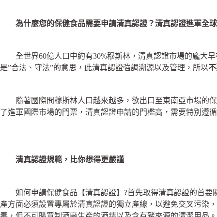
為什麼您的保健食品需要申請清真認證？清真認證進軍全球
全世界60億人口中約有30%穆斯林，清真認證市場的龐大早在三
是”合法、守法”的意思，此清真認證強調溯源以及管理，所以
不
隨著國際間穆斯林人口越來越多，欲出口至東南亞市場的保健食品
了進軍國際市場的門票，清真認證申請的門檻高，需要特別遵循
清真認證規範，比你想得更嚴謹
如何申請保健食品【清真認證】?首先取得清真認證的首要關鍵在於
產方面必須設置專屬於清真認證的獨立產線，以避免交叉污染，
毒，但不可購買制酒廠生產的酒精以及含有豬來源的清潔用品。