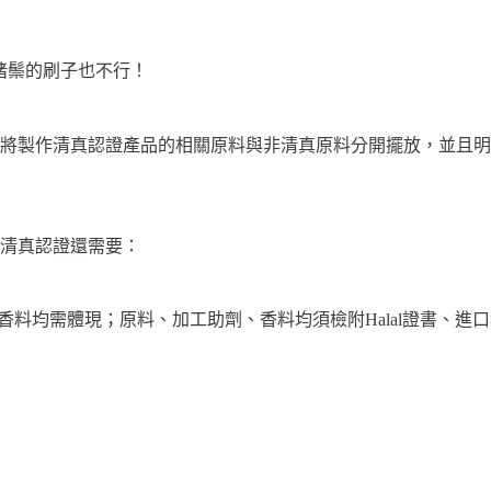
豬鬃的刷子也不行！
製作清真認證產品的相關原料與非清真原料分開擺放，並且明
清真認證還需要：
香料均需體現；原料、加工助劑、香料均須檢附Halal證書、進