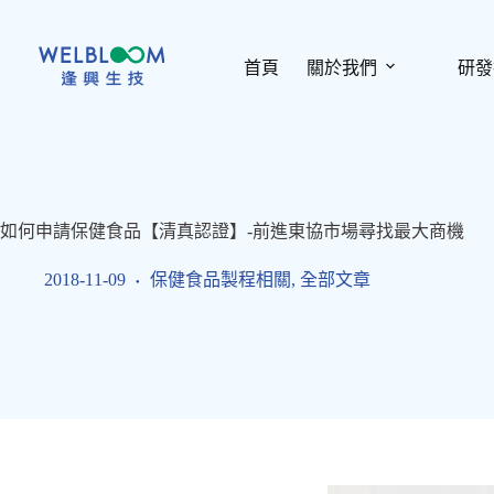
跳
至
主
首頁
關於我們
研發
要
內
容
如何申請保健食品【清真認證】-前進東協市場尋找最大商機
2018-11-09
保健食品製程相關
,
全部文章