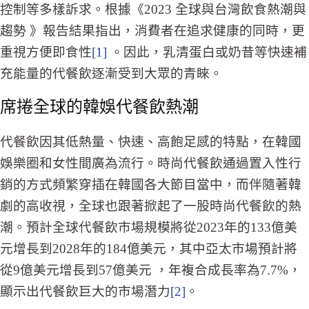
控制等多樣訴求。根據《2023 全球與台灣飲食熱潮與
趨勢 》報告結果指出，消費者在追求健康的同時，更
重視方便即食性
[1]
。因此，乳清蛋白或奶昔等快速補
充能量的代餐飲逐漸受到大眾的青睞。
席捲全球的韓娛代餐飲熱潮
代餐飲因其低熱量、快速、高飽足感的特點，在韓國
娛樂圈和女性間廣為流行。時尚代餐飲通過置入性行
銷的方式頻繁穿插在韓國各大節目當中，而伴隨著韓
劇的高收視，全球也跟著掀起了一股時尚代餐飲的熱
潮。預計全球代餐飲市場規模將從2023年的133億美
元增長到2028年的184億美元，其中亞太市場預計將
從9億美元增長到57億美元 ，年複合成長率為7.7%，
顯示出代餐飲巨大的市場潛力
[2]
。