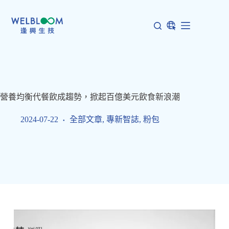
跳
至
主
要
內
容
營養均衡代餐飲成趨勢，掀起百億美元飲食新浪潮
2024-07-22
全部文章
,
專新智誌
,
粉包