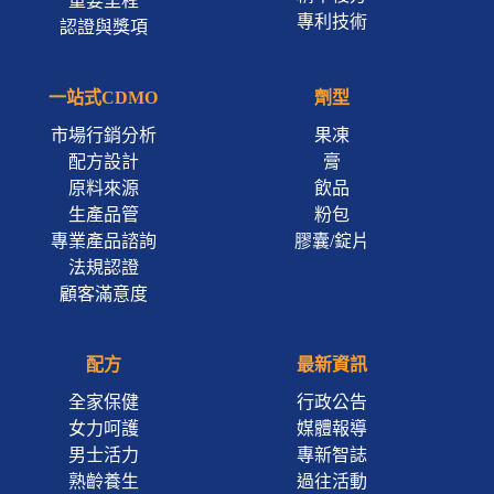
重要里程
專利技術
認證與獎項
一站式CDMO
劑型
市場行銷分析
果凍
配方設計
膏
原料來源
飲品
生產品管
粉包
專業產品諮詢
膠囊/錠片
法規認證
顧客滿意度
配方
最新資訊
全家保健
行政公告
女力呵護
媒體報導
男士活力
專新智誌
熟齡養生
過往活動