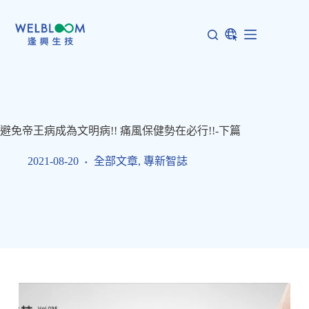
跳
至
主
要
內
容
避免帝王病成為文明病!! 痛風保健勢在必行!!-下篇
2021-08-20
全部文章
,
專新智誌