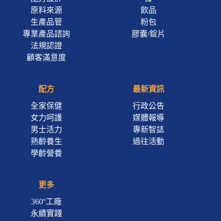
原料來源
飲品
生產品管
粉包
專業產品諮詢
膠囊/錠片
法規認證
顧客滿意度
配方
最新資訊
全家保健
行政公告
女力呵護
媒體報導
男士活力
專新智誌
熟齡養生
過往活動
學齡營養
更多
360°工廠
永續實踐