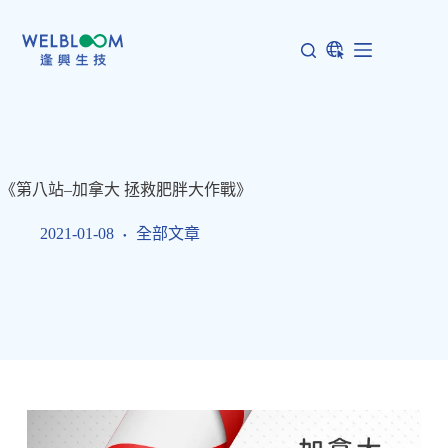
跳
至
主
要
內
容
《第八站–加拿大 拯救肥胖大作戰》
2021-01-08
全部文章