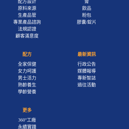
配方設計
膏
原料來源
飲品
生產品管
粉包
專業產品諮詢
膠囊/錠片
法規認證
顧客滿意度
配方
最新資訊
全家保健
行政公告
女力呵護
媒體報導
男士活力
專新智誌
熟齡養生
過往活動
學齡營養
更多
360°工廠
永續實踐