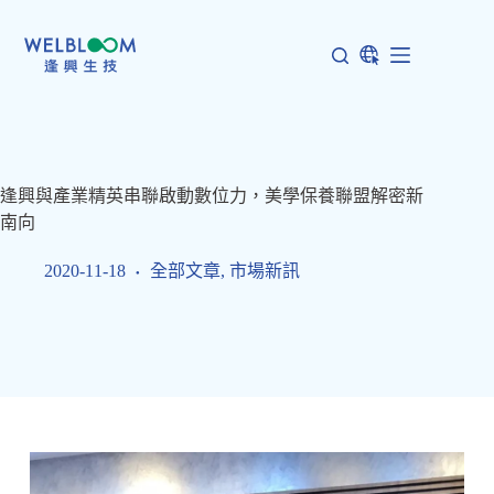
跳
至
主
要
內
容
逢興與產業精英串聯啟動數位力，美學保養聯盟解密新
南向
2020-11-18
全部文章
,
市場新訊