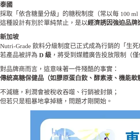
泰國
採取「依含糖量分級」的糖稅制度（常以每 100 
這種設計有別於單純禁止，是以
經濟誘因強迫品牌
新加坡
Nutri-Grade 飲料分級制度已正式成為行銷的「生
若產品被評為
D 級
，將受到媒體廣告投放限制（僅
對品牌商而言，這意味著一件殘酷的事實：
傳統高糖保健品（如膠原蛋白飲、酵素液、機能軟
不減糖，利潤會被稅收吞噬、行銷被封鎖；
但若只是粗暴地拿掉糖，問題才剛開始。