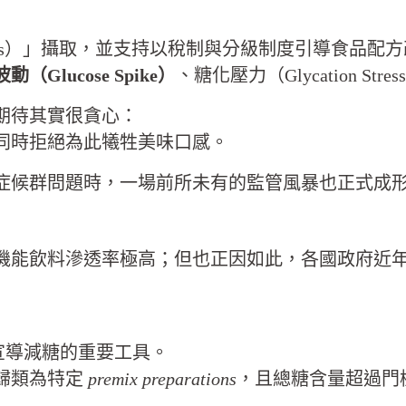
Sugars）」攝取，並支持以稅制與分級制度引導食
動（Glucose Spike）
、糖化壓力（Glycation S
者的期待其實很貪心：
同時拒絕為此犧牲美味口感。
症候群問題時，一場前所未有的監管風暴也正式成
機能飲料滲透率極高；但也正因如此，各國政府近
宣導減糖的重要工具。
歸類為特定
premix preparations
，且總糖含量超過門