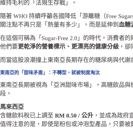
維持毛利的「法規生存戰」。
隨著 WHO 持續呼籲各國降低「游離糖（Free 
關注點不再只是「熱量有多少」，而是延伸到
血糖波
在這個可稱為「Sugar-Free 2.0」的時代，消費
他們要
更乾淨的營養標示、更漂亮的健康分級
，卻
而當這股浪潮撞上東南亞長期存在的糖尿病與代謝
東南亞的「甜味矛盾」：不轉型，就被制度淘汰
東南亞長期被視為「亞洲甜味市場」，高糖飲品與
段。
馬來西亞
含糖飲料稅已上調至
RM 0.50 / 公升
，並成為政府
值得注意的是，即使是粉包或沖泡型產品，只要被