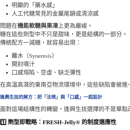
明顯的「藥水感」
人工代糖常見的金屬尾韻或清涼感
問題在
機能軟糖與果凍
上更為嚴峻。
糖在這些劑型中不只是甜味，更是結構的一部分。
傳統配方一減糖，就容易出現：
離水（Syneresis）
開封噴汁
口感塌陷、空虛、缺乏彈性
在高溫高濕的東南亞物流環境中，這些缺陷會被進
逢興生技的解方：把「法規」與「口感」一起設計
面對這場結構性的轉變，逢興生技選擇的不是單點
1️⃣ 劑型即戰略：FRESH-Jelly® 的制度適應性