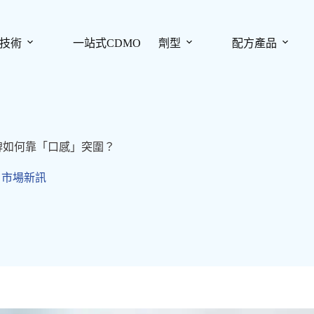
技術
一站式CDMO
劑型
配方產品
牌如何靠「口感」突圍？
,
市場新訊