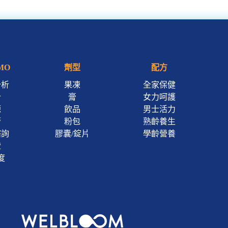
MO
劑型
配方
分析
果凍
全家保健
計
膏
女力呵護
源
飲品
男士活力
管
粉包
熟齡養生
諮詢
膠囊/錠片
學齡營養
證
度