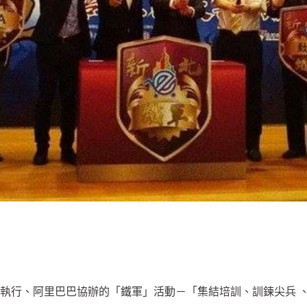
執行、阿里巴巴協辦的「鐵軍」活動－「集結培訓、訓鍊尖兵 