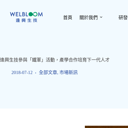
跳
至
主
首頁
關於我們
研發
要
內
容
逢興生技參與「鐵軍」活動，產學合作培育下一代人才
2018-07-12
全部文章
,
市場新訊