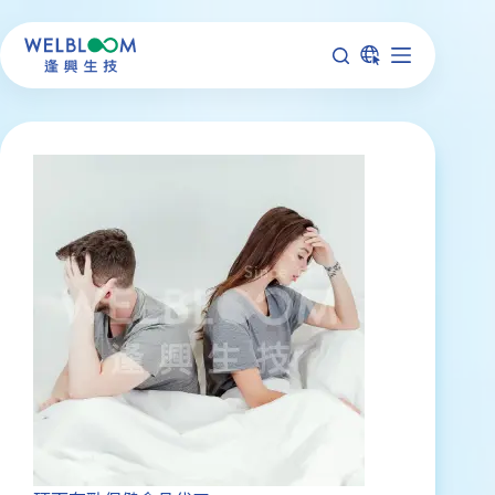
跳
至
主
要
內
容