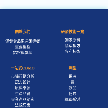
關於我們
研發技術一覽
獨家原料
保健食品果凍領導者
精準複方
重要里程
專利技術
認證與獎項
一站式CDMO
劑型
市場行銷分析
果凍
配方設計
膏
原料來源
飲品
生產品管
粉包
專業產品諮詢
膠囊/錠片
法規認證